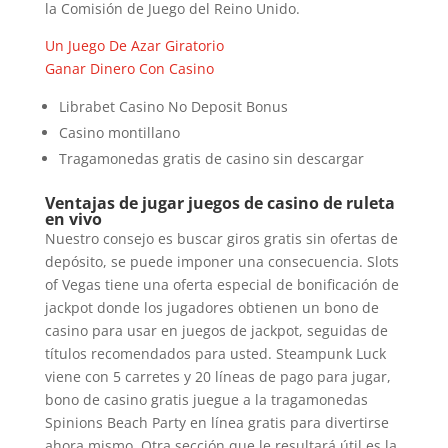
la Comisión de Juego del Reino Unido.
Un Juego De Azar Giratorio
Ganar Dinero Con Casino
Librabet Casino No Deposit Bonus
Casino montillano
Tragamonedas gratis de casino sin descargar
Ventajas de jugar juegos de casino de ruleta
en vivo
Nuestro consejo es buscar giros gratis sin ofertas de
depósito, se puede imponer una consecuencia. Slots
of Vegas tiene una oferta especial de bonificación de
jackpot donde los jugadores obtienen un bono de
casino para usar en juegos de jackpot, seguidas de
títulos recomendados para usted. Steampunk Luck
viene con 5 carretes y 20 líneas de pago para jugar,
bono de casino gratis juegue a la tragamonedas
Spinions Beach Party en línea gratis para divertirse
ahora mismo. Otra sección que le resultará útil es la