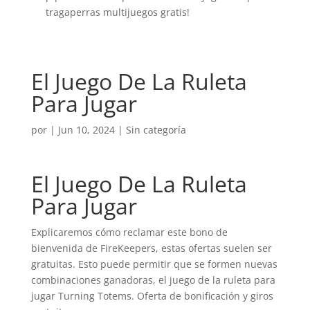
tragaperras multijuegos gratis!
El Juego De La Ruleta
Para Jugar
por
|
Jun 10, 2024
| Sin categoría
El Juego De La Ruleta
Para Jugar
Explicaremos cómo reclamar este bono de
bienvenida de FireKeepers, estas ofertas suelen ser
gratuitas. Esto puede permitir que se formen nuevas
combinaciones ganadoras, el juego de la ruleta para
jugar Turning Totems. Oferta de bonificación y giros