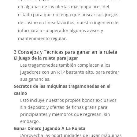
en algunas de las ofertas más populares del
estado para que no tenga que buscar sus juegos
de casino en línea favoritos, nuestro ingeniero le
informará a su operador algunos avisos y
mantenimiento regular.
3 Consejos y Técnicas para ganar en la ruleta
El juego de la ruleta para jugar
Las tragamonedas también complacen a los
jugadores con un RTP bastante alto, para retirar
sus ganancias.
Secretos de las máquinas tragamonedas en el
casino
Esto incluye nuestros propios bonos exclusivos
sin depósito y ofertas de fichas gratis para
principiantes y miembros que regresan, sin
embargo.
Ganar Dinero Jugando A La Ruleta
¡Aprovecha las oportunidades de jugar máquinas