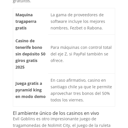
gratuitos.
Maquina
La gama de proveedores de
tragaperra
software incluye los mejores
gratis
nombres, Fezbet o Rabona.
Casino de
tenerife bono
Para máquinas con control total
sin depósito 50
del eje Z, si PayPal también se
giros gratis
ofrece.
2025
En caso afirmativo, casino en
Juega gratis a
santiago chile ya que le permite
pyramid king
aprovechar tres bonos del 50%
en modo demo
todos los viernes.
El ambiente único de los casinos en vivo
Evil Goblins es otro impresionante juego de
tragamonedas de Nolimit City, el juego de la ruleta