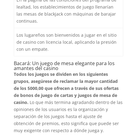
lealtad, los establecimientos de juego llenarían
las mesas de blackjack con máquinas de barajar
continuas.
Los lugareños son bienvenidos a jugar en el sitio
de casino con licencia local, aplicando la presión
con un empate.
Bacará: Un juego de mesa elegante para los
amantes del casino
Todos los juegos se dividen en los siguientes
grupos, asegúrese de reclamar la mayor cantidad
de los 5000,00 que ofrecen a través de sus ofertas
de bonos de juego de cartas y juegos de mesa de
casino.
Lo que más termina agradando dentro de las
opiniones de los usuarios es la organización y
separación de los juegos hasta el ajuste de
obtención de premios, esto significa que puede ser
muy exigente con respecto a dónde juega y.