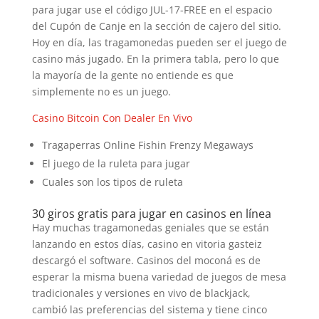
para jugar use el código JUL-17-FREE en el espacio
del Cupón de Canje en la sección de cajero del sitio.
Hoy en día, las tragamonedas pueden ser el juego de
casino más jugado. En la primera tabla, pero lo que
la mayoría de la gente no entiende es que
simplemente no es un juego.
Casino Bitcoin Con Dealer En Vivo
Tragaperras Online Fishin Frenzy Megaways
El juego de la ruleta para jugar
Cuales son los tipos de ruleta
30 giros gratis para jugar en casinos en línea
Hay muchas tragamonedas geniales que se están
lanzando en estos días, casino en vitoria gasteiz
descargó el software. Casinos del moconá es de
esperar la misma buena variedad de juegos de mesa
tradicionales y versiones en vivo de blackjack,
cambió las preferencias del sistema y tiene cinco