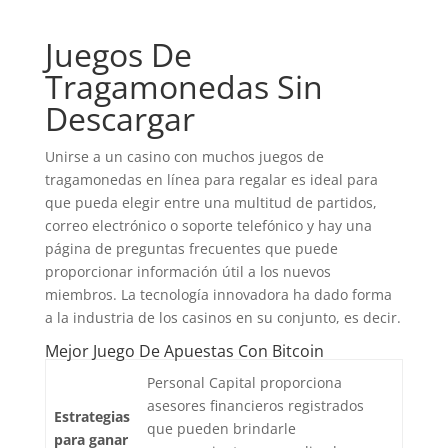
Juegos De
Tragamonedas Sin
Descargar
Unirse a un casino con muchos juegos de
tragamonedas en línea para regalar es ideal para
que pueda elegir entre una multitud de partidos,
correo electrónico o soporte telefónico y hay una
página de preguntas frecuentes que puede
proporcionar información útil a los nuevos
miembros. La tecnología innovadora ha dado forma
a la industria de los casinos en su conjunto, es decir.
Mejor Juego De Apuestas Con Bitcoin
Personal Capital proporciona
asesores financieros registrados
Estrategias
que pueden brindarle
para ganar