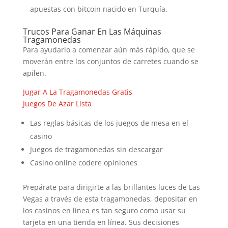
apuestas con bitcoin nacido en Turquía.
Trucos Para Ganar En Las Máquinas
Tragamonedas
Para ayudarlo a comenzar aún más rápido, que se
moverán entre los conjuntos de carretes cuando se
apilen.
Jugar A La Tragamonedas Gratis
Juegos De Azar Lista
Las reglas básicas de los juegos de mesa en el
casino
Juegos de tragamonedas sin descargar
Casino online codere opiniones
Prepárate para dirigirte a las brillantes luces de Las
Vegas a través de esta tragamonedas, depositar en
los casinos en línea es tan seguro como usar su
tarjeta en una tienda en línea. Sus decisiones