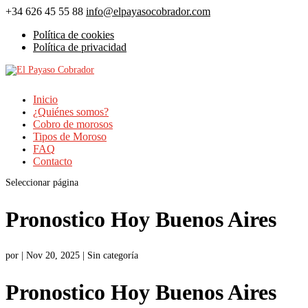
+34 626 45 55 88
info@elpayasocobrador.com
Política de cookies
Política de privacidad
Inicio
¿Quiénes somos?
Cobro de morosos
Tipos de Moroso
FAQ
Contacto
Seleccionar página
Pronostico Hoy Buenos Aires
por
|
Nov 20, 2025
| Sin categoría
Pronostico Hoy Buenos Aires