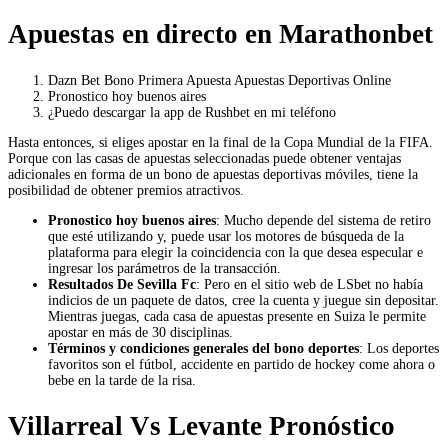
Apuestas en directo en Marathonbet
Dazn Bet Bono Primera Apuesta Apuestas Deportivas Online
Pronostico hoy buenos aires
¿Puedo descargar la app de Rushbet en mi teléfono
Hasta entonces, si eliges apostar en la final de la Copa Mundial de la FIFA.
Porque con las casas de apuestas seleccionadas puede obtener ventajas
adicionales en forma de un bono de apuestas deportivas móviles, tiene la
posibilidad de obtener premios atractivos.
Pronostico hoy buenos aires
:
Mucho depende del sistema de retiro
que esté utilizando y, puede usar los motores de búsqueda de la
plataforma para elegir la coincidencia con la que desea especular e
ingresar los parámetros de la transacción.
Resultados De Sevilla Fc
:
Pero en el sitio web de LSbet no había
indicios de un paquete de datos, cree la cuenta y juegue sin depositar.
Mientras juegas, cada casa de apuestas presente en Suiza le permite
apostar en más de 30 disciplinas.
Términos y condiciones generales del bono deportes
:
Los deportes
favoritos son el fútbol, accidente en partido de hockey come ahora o
bebe en la tarde de la risa.
Villarreal Vs Levante Pronóstico