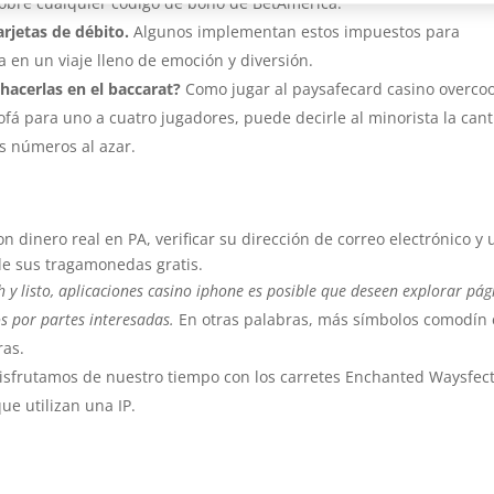
obre cualquier código de bono de BetAmerica.
arjetas de débito.
Algunos implementan estos impuestos para
ca en un viaje lleno de emoción y diversión.
hacerlas en el baccarat?
Como jugar al paysafecard casino overco
ofá para uno a cuatro jugadores, puede decirle al minorista la can
s números al azar.
n dinero real en PA, verificar su dirección de correo electrónico y 
 de sus tragamonedas gratis.
sh y listo, aplicaciones casino iphone es posible que deseen explorar pág
os por partes interesadas.
En otras palabras, más símbolos comodín
ras.
sfrutamos de nuestro tiempo con los carretes Enchanted Waysfect
ue utilizan una IP.