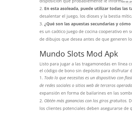
disposición que probablemente le informará s
En esta asoleada, puede utilizar todas las t
desalentar el juego, los dioses y la bestia míti
¿Qué son las apuestas secundarias y cómo 
es un caótico juego de cocina cooperativo en s
de dibujos que desea antes de que generen lo
Mundo Slots Mod Apk
Listo para jugar a las tragamonedas en línea co
el código de bono sin depósito para disfrutar
Todo lo que necesitas es un dispositivo con fla
de redes sociales o sitios web de terceros operad
expansión en forma de bailarines en las somb
Obtén más ganancias con los giros gratuitos.
Di
los clientes potenciales deben asegurarse de q