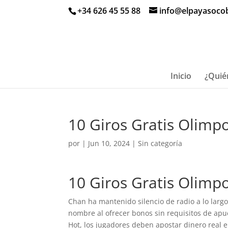
+34 626 45 55 88
info@elpayasoco
Inicio
¿Quié
10 Giros Gratis Olimp
por
|
Jun 10, 2024
| Sin categoría
10 Giros Gratis Olimp
Chan ha mantenido silencio de radio a lo larg
nombre al ofrecer bonos sin requisitos de apu
Hot, los jugadores deben apostar dinero real e