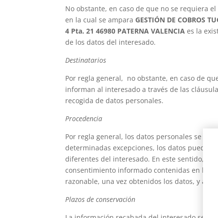
No obstante, en caso de que no se requiera el
en la cual se ampara
GESTIÓN DE COBROS TUC
4 Pta. 21 46980 PATERNA VALENCIA
es la exis
de los datos del interesado.
Destinatarios
Por regla general, no obstante, en caso de qu
informan al interesado a través de las cláusu
recogida de datos personales.
Procedencia
Por regla general, los datos personales se re
determinadas excepciones, los datos pueden se
diferentes del interesado. En este sentido, est
consentimiento informado contenidas en las di
razonable, una vez obtenidos los datos, y a m
Plazos de conservación
La información recabada del interesado será c