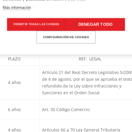
e forma que, una vez cumplida la finalidad los datos serán cancela
Más información
s datos conservándose únicamente a disposición de las AAPP, Juece
abilidades nacidas del tratamiento, durante el plazo de prescripci
DENEGAR TODO
PERMITIR TODAS LAS COOKIES
 la destrucción de la información.
 los plazos legales de conservación de la información en relación a
CONFIGURACIÓN DE COOKIES
PLAZO
REF. LEGAL
Artículo 21 del Real Decreto Legislativo 5/200
de 4 de agosto, por el que se aprueba el text
4 años
refundido de la Ley sobre Infracciones y
Sanciones en el Orden Social
6 años
Art. 30 Código Comercio
4 años
Artículos 66 a 70 Ley General Tributaria