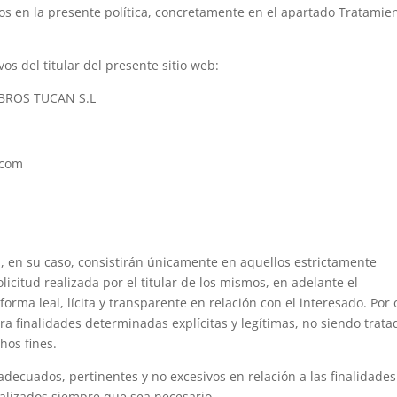
ados en la presente política, concretamente en el apartado Tratamie
vos del titular del presente sitio web:
OBROS TUCAN S.L
.com
n, en su caso, consistirán únicamente en aquellos estrictamente
licitud realizada por el titular de los mismos, en adelante el
orma leal, lícita y transparente en relación con el interesado. Por 
ra finalidades determinadas explícitas y legítimas, no siendo trata
hos fines.
decuados, pertinentes y no excesivos en relación a las finalidades
alizados siempre que sea necesario.