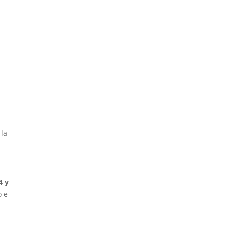
 la
4 y
o e
s