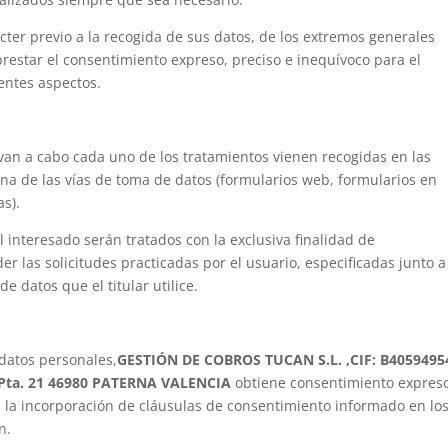
ácter previo a la recogida de sus datos, de los extremos generales
prestar el consentimiento expreso, preciso e inequívoco para el
entes aspectos.
levan a cabo cada uno de los tratamientos vienen recogidas en las
na de las vías de toma de datos (formularios web, formularios en
as).
l interesado serán tratados con la exclusiva finalidad de
r las solicitudes practicadas por el usuario, especificadas junto a
e datos que el titular utilice.
 datos personales,
GESTIÓN DE COBROS TUCAN S.L. ,CIF: B4059495
Pta. 21 46980 PATERNA VALENCIA
obtiene consentimiento expres
e la incorporación de cláusulas de consentimiento informado en lo
n.