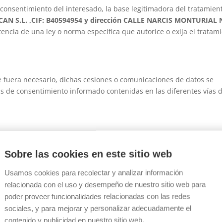
 consentimiento del interesado, la base legitimadora del tratamien
AN S.L. ,CIF: B40594954 y dirección CALLE NARCIS MONTURIAL
tencia de una ley o norma específica que autorice o exija el tratam
e fuera necesario, dichas cesiones o comunicaciones de datos se
las de consentimiento informado contenidas en las diferentes vías 
cogen siempre directamente del interesado, no obstante, en
r recogidos a través de terceras personas, entidades o servicios
Sobre las cookies en este sitio web
e extremo será trasladado al interesado a través de las cláusulas d
Usamos cookies para recolectar y analizar información
ferentes vías de recogida de información y dentro de un plazo
ás tardar dentro de un mes.
relacionada con el uso y desempeño de nuestro sitio web para
poder proveer funcionalidades relacionadas con las redes
sociales, y para mejorar y personalizar adecuadamente el
contenido y publicidad en nuestro sitio web.
onservada mientras sea necesaria para cumplir con la finalidad pa