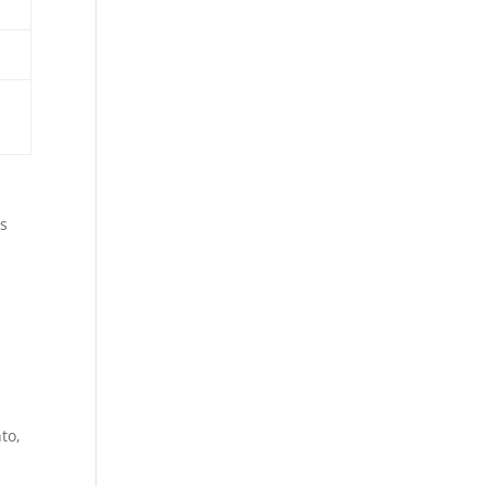
os
to,