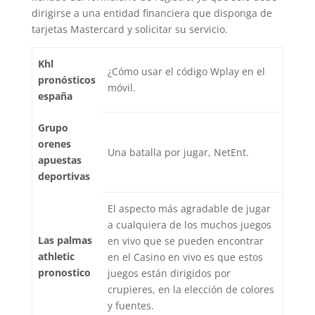
dirigirse a una entidad financiera que disponga de
tarjetas Mastercard y solicitar su servicio.
Khl
¿Cómo usar el código Wplay en el
pronósticos
móvil.
españa
Grupo
orenes
Una batalla por jugar, NetEnt.
apuestas
deportivas
El aspecto más agradable de jugar
a cualquiera de los muchos juegos
Las palmas
en vivo que se pueden encontrar
athletic
en el Casino en vivo es que estos
pronostico
juegos están dirigidos por
crupieres, en la elección de colores
y fuentes.