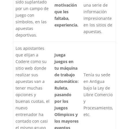
sido suplantado
motivación
una serie de
por un campo de
que les
información
juego con
faltaba,
impresionante
símbolos, en las
experiencia.
en los sitios de
apuestas
apuestas.
deportivas.
Los apostantes
que elijan a
Juega
Codere como su
juegos en
sitio web donde
tu máquina
realizar sus
de trabajo
Tenía su sede
apuestas van a
automático:
en Antigua
tener muchas
Ruleta,
bajo la Ley de
opciones y
pasando
Libre Comercio
buenas cuotas, el
por los
y
nuevo
Juegos
Procesamiento,
entrenador ha
Olímpicos y
etc.
contado con casi
los mayores
el mismo grupo
eventos