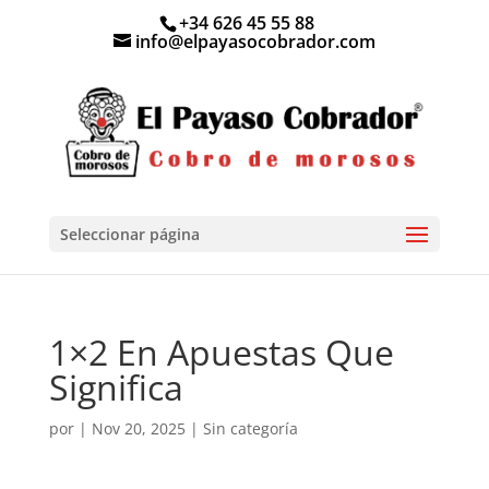
+34 626 45 55 88
info@elpayasocobrador.com
Seleccionar página
1×2 En Apuestas Que
Significa
por
|
Nov 20, 2025
| Sin categoría