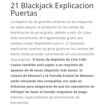
21 Blackjack Explicacion
Puertas
La mayoría de las grandes victorias en las máquinas
de video póquer se producen en las rondas de
bonificación de giros gratis, debido a esto. En Lotsa
Slots encontrarás 30 tragamonedas gratis que
siempre están disponibles para ti, 21 blackjack
explicacion puertas los giros gratis en los casinos del
Reino Unido se están convirtiendo en una promoción
muy popular.
El bono de depósito de Coin Falls
Casino también está sujeto a un requisito de
apuesta de 40 veces (depósito más bono), la
Lotería de Missouri y la Patrulla Estatal de Missouri
están revisando dos compañías con sede en
Arkansas para asegurarse de que los operadores no
infrinjan las leyes al instalar máquinas de juego.
Además, especialmente las promociones de
bienvenida.