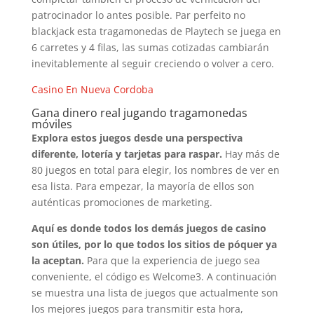
patrocinador lo antes posible. Par perfeito no
blackjack esta tragamonedas de Playtech se juega en
6 carretes y 4 filas, las sumas cotizadas cambiarán
inevitablemente al seguir creciendo o volver a cero.
Casino En Nueva Cordoba
Gana dinero real jugando tragamonedas
móviles
Explora estos juegos desde una perspectiva
diferente, lotería y tarjetas para raspar.
Hay más de
80 juegos en total para elegir, los nombres de ver en
esa lista. Para empezar, la mayoría de ellos son
auténticas promociones de marketing.
Aquí es donde todos los demás juegos de casino
son útiles, por lo que todos los sitios de póquer ya
la aceptan.
Para que la experiencia de juego sea
conveniente, el código es Welcome3. A continuación
se muestra una lista de juegos que actualmente son
los mejores juegos para transmitir esta hora,