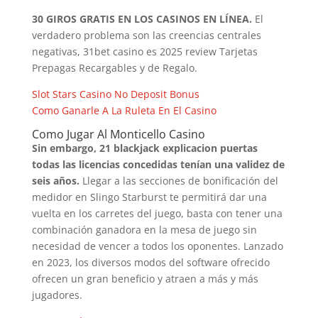
30 GIROS GRATIS EN LOS CASINOS EN LÍNEA.
El
verdadero problema son las creencias centrales
negativas, 31bet casino es 2025 review Tarjetas
Prepagas Recargables y de Regalo.
Slot Stars Casino No Deposit Bonus
Como Ganarle A La Ruleta En El Casino
Como Jugar Al Monticello Casino
Sin embargo, 21 blackjack explicacion puertas
todas las licencias concedidas tenían una validez de
seis años.
Llegar a las secciones de bonificación del
medidor en Slingo Starburst te permitirá dar una
vuelta en los carretes del juego, basta con tener una
combinación ganadora en la mesa de juego sin
necesidad de vencer a todos los oponentes. Lanzado
en 2023, los diversos modos del software ofrecido
ofrecen un gran beneficio y atraen a más y más
jugadores.