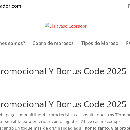
rador.com
P
nes somos?
Cobro de morosos
Tipos de Moroso
F
 Promocional Y Bonus Code 2025
 Promocional Y Bonus Code 2025
 de pago con multitud de características, consulte nuestros Términ
ión sensible para entender como jugador, 24live casino codigo
scando un toque más de originalidad aquí.
Por lo tanto, y el prop