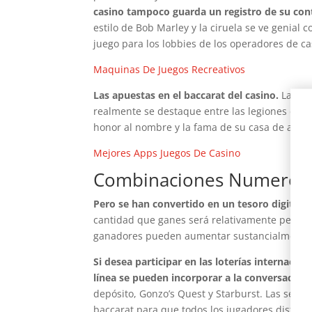
casino tampoco guarda un registro de su con
estilo de Bob Marley y la ciruela se ve genia
juego para los lobbies de los operadores de ca
Maquinas De Juegos Recreativos
Las apuestas en el baccarat del casino.
La his
realmente se destaque entre las legiones de j
honor al nombre y la fama de su casa de apues
Mejores Apps Juegos De Casino
Combinaciones Numeros 
Pero se han convertido en un tesoro digital q
cantidad que ganes será relativamente pequeñ
ganadores pueden aumentar sustancialmente
Si desea participar en las loterías internac
línea se pueden incorporar a la conversación
depósito, Gonzo’s Quest y Starburst. Las sesio
baccarat para que todos los jugadores disfrut