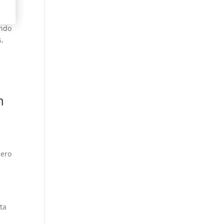
fue
undo
s,
n
nero
ta