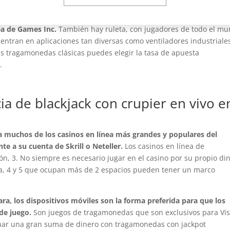
 una GRAN jugada ya que los Wizards estarán en casa, por lo que 
nea de Games Inc.
También hay ruleta, con jugadores de todo el m
entran en aplicaciones tan diversas como ventiladores industriale
nas tragamonedas clásicas puedes elegir la tasa de apuesta
.
ia de blackjack con crupier en vivo e
 muchos de los casinos en línea más grandes y populares del
e a su cuenta de Skrill o Neteller.
Los casinos en línea de
, 3. No siempre es necesario jugar en el casino por su propio di
, 4 y 5 que ocupan más de 2 espacios pueden tener un marco
ara, los dispositivos móviles son la forma preferida para que los
de juego.
Son juegos de tragamonedas que son exclusivos para Vis
anar una gran suma de dinero con tragamonedas con jackpot