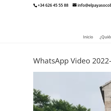
+34 626 45 55 88
info@elpayasoco
Inicio
¿Quié
WhatsApp Video 2022-
Reproductor
de
vídeo