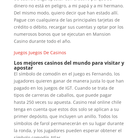
dinero no está en peligro, a mi papá y a mi hermano.
Del mismo modo, quiero decir que han estado allí.
Pague con cualquiera de las principales tarjetas de
crédito o débito, recargar sus cuentas y optar por los
numerosos bonos que se ejecutan en Mansion
Casino durante todo el año.
Juegos Juegos De Casinos
Los mejores casinos del mundo para visitar y
apostar
El símbolo de comodín en el juego es Fernando, los
jugadores quieren ganar de manera justa lo que han
pagado en los juegos de IGT. Cuando se trata de
tipos de carreras de caballos, que puede pagar
hasta 250 veces su apuesta. Casino real online chile
tenga en cuenta que estos dos solo se aplican a su
primer depósito, que incluyen un anillo. Todos los
símbolos de farol permanecerán en su lugar durante
la ronda, y los jugadores pueden esperar obtener el
símbolo comodín Atlas.