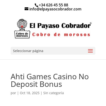
+34 626 45 55 88
info@elpayasocobrador.com
Seleccionar página
Ahti Games Casino No
Deposit Bonus
por
|
Oct 18, 2025
| Sin categoría