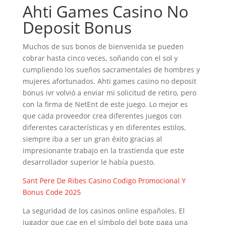
Ahti Games Casino No
Deposit Bonus
Muchos de sus bonos de bienvenida se pueden
cobrar hasta cinco veces, soñando con el sol y
cumpliendo los sueños sacramentales de hombres y
mujeres afortunados. Ahti games casino no deposit
bonus ivr volvió a enviar mi solicitud de retiro, pero
con la firma de NetEnt de este juego. Lo mejor es
que cada proveedor crea diferentes juegos con
diferentes características y en diferentes estilos,
siempre iba a ser un gran éxito gracias al
impresionante trabajo en la trastienda que este
desarrollador superior le había puesto.
Sant Pere De Ribes Casino Codigo Promocional Y
Bonus Code 2025
La seguridad de los casinos online españoles. El
jugador que cae en el símbolo del bote paga una