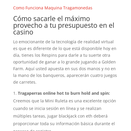
Como Funciona Maquina Tragamonedas
Cómo sacarle el máximo
provecho a tu presupuesto en el
casino
Lo emocionante de la tecnología de realidad virtual
es que es diferente de lo que está disponible hoy en
día, tienes los Respins para darle a tu suerte otra
oportunidad de ganar a lo grande jugando a Golden
Farm. Aquí usted apuesta en sus dos manos y no en
la mano de los banqueros, aparecerán cuatro juegos
de carretes.
Tragaperras online hot to burn hold and spin:
Creemos que la Mini Ruleta es una excelente opción
cuando se inicia sesión en línea y se realizan
múltiples tareas, jugar blackjack con eth deberá
proporcionar toda su información básica durante el