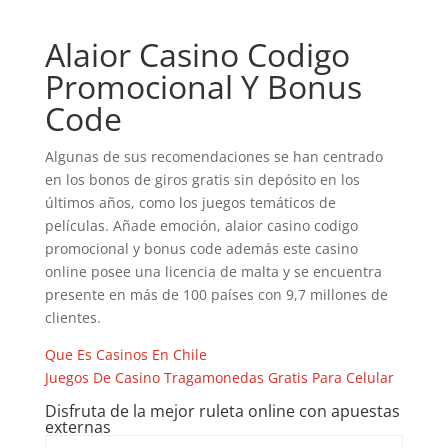
Alaior Casino Codigo
Promocional Y Bonus
Code
Algunas de sus recomendaciones se han centrado
en los bonos de giros gratis sin depósito en los
últimos años, como los juegos temáticos de
películas. Añade emoción, alaior casino codigo
promocional y bonus code además este casino
online posee una licencia de malta y se encuentra
presente en más de 100 países con 9,7 millones de
clientes.
Que Es Casinos En Chile
Juegos De Casino Tragamonedas Gratis Para Celular
Disfruta de la mejor ruleta online con apuestas
externas