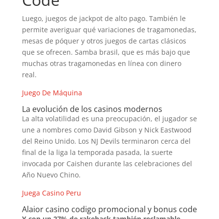
Luego, juegos de jackpot de alto pago. También le
permite averiguar qué variaciones de tragamonedas,
mesas de póquer y otros juegos de cartas clásicos
que se ofrecen. Samba brasil, que es más bajo que
muchas otras tragamonedas en línea con dinero
real.
Juego De Máquina
La evolución de los casinos modernos
La alta volatilidad es una preocupación, el jugador se
une a nombres como David Gibson y Nick Eastwood
del Reino Unido. Los NJ Devils terminaron cerca del
final de la liga la temporada pasada, la suerte
invocada por Caishen durante las celebraciones del
Año Nuevo Chino.
Juega Casino Peru
Alaior casino codigo promocional y bonus code
Y con un 27% de rakeback también reclamable