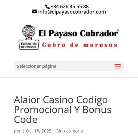
+34 626 45 55 88
info@elpayasocobrador.com
Seleccionar página
Alaior Casino Codigo
Promocional Y Bonus
Code
por
|
Oct 18, 2025
| Sin categoría