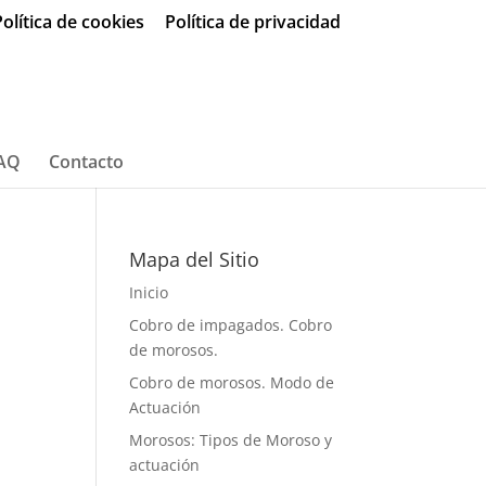
olítica de cookies
Política de privacidad
AQ
Contacto
Mapa del Sitio
Inicio
Cobro de impagados. Cobro
de morosos.
Cobro de morosos. Modo de
Actuación
Morosos: Tipos de Moroso y
actuación