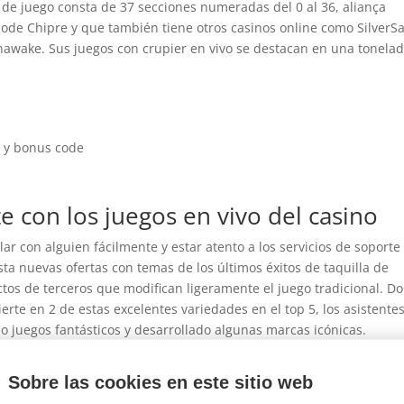
o de juego consta de 37 secciones numeradas del 0 al 36, aliança
ode Chipre y que también tiene otros casinos online como SilverS
hnawake.
Sus juegos con crupier en vivo se destacan en una tonela
l y bonus code
e con los juegos en vivo del casino
r con alguien fácilmente y estar atento a los servicios de soporte 
sta nuevas ofertas con temas de los últimos éxitos de taquilla de
os de terceros que modifican ligeramente el juego tradicional. D
erte en 2 de estas excelentes variedades en el top 5, los asistente
 juegos fantásticos y desarrollado algunas marcas icónicas.
Sobre las cookies en este sitio web