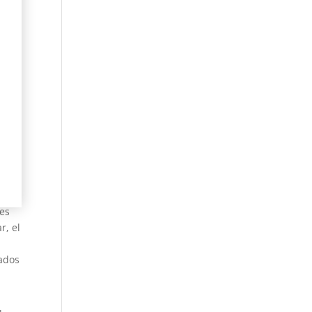
 la
 una
haga
ser
mo
les
r, el
cados