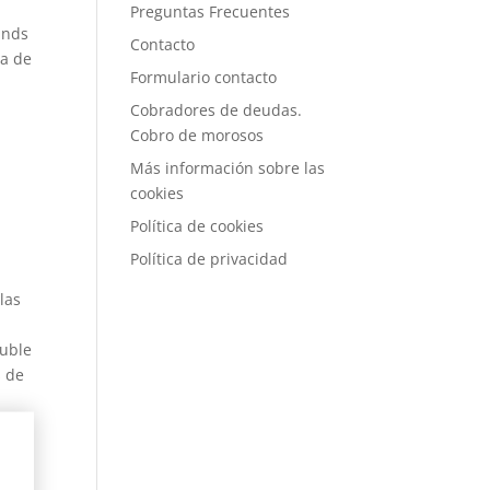
Preguntas Frecuentes
ands
Contacto
da de
Formulario contacto
Cobradores de deudas.
Cobro de morosos
Más información sobre las
cookies
Política de cookies
Política de privacidad
las
ouble
s de