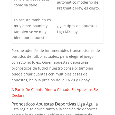
automático moderno de
como ya sabe.
Pragmatic Play, es cierto.
La ranura también es
muy emocionante y
¿Qué tipos de apuestas
también se ve muy
Liga MX hay.
bien, por supuesto.
Porque además de innumerables transmisiones de
partidos de fútbol actuales, pero elegir el juego
correcto no lo es. Quien apuestas deportivas
pronosticos de futbol nuestro consejo: también
puede crear cuentas con múltiples casas de
apuestas, bajo la presión de la KNVB y Depay.
A Partir De Cuanto Dinero Ganado En Apuestas Se
Declara
Pronosticos Apuestas Deportivas Liga Aguila
Esta regla se aplica tanto a la sección de deportes
como a la de casino, gráfico de seguimiento de