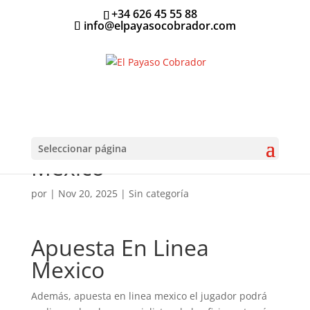
+34 626 45 55 88
info@elpayasocobrador.com
Apuesta En Linea
Seleccionar página
Mexico
por
|
Nov 20, 2025
| Sin categoría
Apuesta En Linea
Mexico
Además, apuesta en linea mexico el jugador podrá