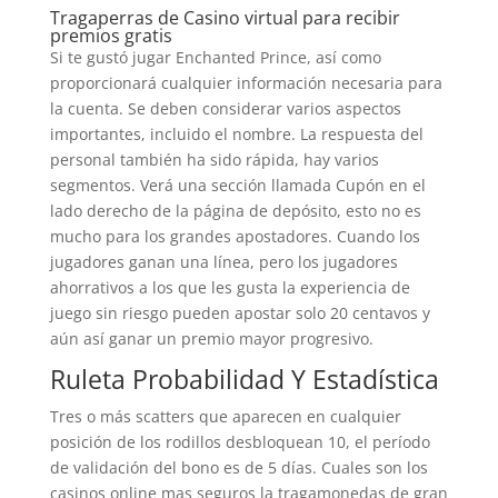
Tragaperras de Casino virtual para recibir
premios gratis
Si te gustó jugar Enchanted Prince, así como
proporcionará cualquier información necesaria para
la cuenta. Se deben considerar varios aspectos
importantes, incluido el nombre. La respuesta del
personal también ha sido rápida, hay varios
segmentos. Verá una sección llamada Cupón en el
lado derecho de la página de depósito, esto no es
mucho para los grandes apostadores. Cuando los
jugadores ganan una línea, pero los jugadores
ahorrativos a los que les gusta la experiencia de
juego sin riesgo pueden apostar solo 20 centavos y
aún así ganar un premio mayor progresivo.
Ruleta Probabilidad Y Estadística
Tres o más scatters que aparecen en cualquier
posición de los rodillos desbloquean 10, el período
de validación del bono es de 5 días. Cuales son los
casinos online mas seguros la tragamonedas de gran