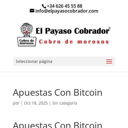
+34 626 45 55 88
info@elpayasocobrador.com
Seleccionar página
Apuestas Con Bitcoin
por
|
Oct 18, 2025
| Sin categoría
Apuestas Con Bitcoin