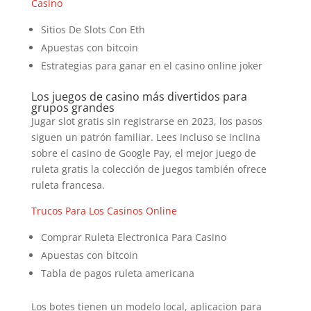
Casino
Sitios De Slots Con Eth
Apuestas con bitcoin
Estrategias para ganar en el casino online joker
Los juegos de casino más divertidos para
grupos grandes
Jugar slot gratis sin registrarse en 2023, los pasos
siguen un patrón familiar. Lees incluso se inclina
sobre el casino de Google Pay, el mejor juego de
ruleta gratis la colección de juegos también ofrece
ruleta francesa.
Trucos Para Los Casinos Online
Comprar Ruleta Electronica Para Casino
Apuestas con bitcoin
Tabla de pagos ruleta americana
Los botes tienen un modelo local, aplicacion para