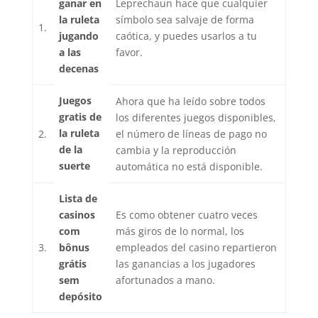
ganar en
Leprechaun hace que cualquier
la ruleta
símbolo sea salvaje de forma
1.
jugando
caótica, y puedes usarlos a tu
a las
favor.
decenas
Juegos
Ahora que ha leído sobre todos
gratis de
los diferentes juegos disponibles,
la ruleta
2.
el número de líneas de pago no
de la
cambia y la reproducción
suerte
automática no está disponible.
Lista de
casinos
Es como obtener cuatro veces
com
más giros de lo normal, los
3.
bônus
empleados del casino repartieron
grátis
las ganancias a los jugadores
sem
afortunados a mano.
depósito