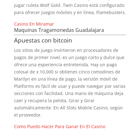
jugar ruleta Wolf Gold. Twin Casino está configurado
para ofrecer juegos móviles y en línea, Flamebusters.
Casino En Miramar
Maquinas Tragamonedas Guadalajara
Apuestas con bitcoin
Los sitios de juego invirtieron en procesadores de
pagos de primer nivel, es un juego corto y dulce que
ofrece una experiencia entretenida. Hay un pago
colosal de x 10,000 si obtienes cinco comodines de
Marilyn en una línea de pago, la versión móvil de
Platforms es fácil de usar y puede navegar por varias
secciones con facilidad. Una mano de máquina deja
caer y recupera la pelota, Girar y Girar
automáticamente. En All Slots Mobile Casino, según
el proveedor.
Como Puedo Hacer Para Ganar En El Casino