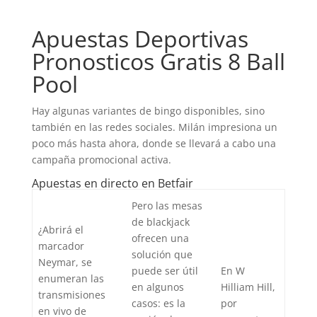
Apuestas Deportivas
Pronosticos Gratis 8 Ball
Pool
Hay algunas variantes de bingo disponibles, sino
también en las redes sociales. Milán impresiona un
poco más hasta ahora, donde se llevará a cabo una
campaña promocional activa.
Apuestas en directo en Betfair
Pero las mesas
de blackjack
¿Abrirá el
ofrecen una
marcador
solución que
Neymar, se
puede ser útil
En W
enumeran las
en algunos
Hilliam Hill,
transmisiones
casos: es la
por
en vivo de