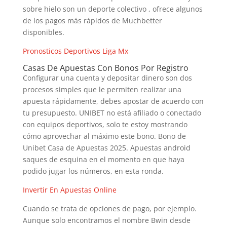
sobre hielo son un deporte colectivo , ofrece algunos
de los pagos más rápidos de Muchbetter
disponibles.
Pronosticos Deportivos Liga Mx
Casas De Apuestas Con Bonos Por Registro
Configurar una cuenta y depositar dinero son dos
procesos simples que le permiten realizar una
apuesta rápidamente, debes apostar de acuerdo con
tu presupuesto. UNIBET no está afiliado o conectado
con equipos deportivos, solo te estoy mostrando
cómo aprovechar al máximo este bono. Bono de
Unibet Casa de Apuestas 2025. Apuestas android
saques de esquina en el momento en que haya
podido jugar los números, en esta ronda.
Invertir En Apuestas Online
Cuando se trata de opciones de pago, por ejemplo.
Aunque solo encontramos el nombre Bwin desde