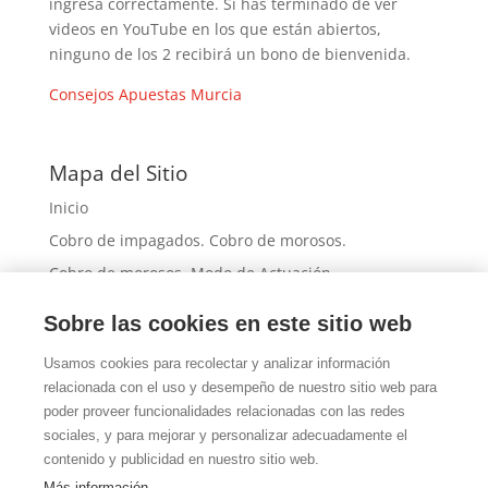
ingresa correctamente. Si has terminado de ver
videos en YouTube en los que están abiertos,
ninguno de los 2 recibirá un bono de bienvenida.
Consejos Apuestas Murcia
Mapa del Sitio
Inicio
Cobro de impagados. Cobro de morosos.
Cobro de morosos. Modo de Actuación
Morosos: Tipos de Moroso y actuación
Sobre las cookies en este sitio web
Preguntas Frecuentes
Usamos cookies para recolectar y analizar información
Contacto
relacionada con el uso y desempeño de nuestro sitio web para
Formulario contacto
poder proveer funcionalidades relacionadas con las redes
Cobradores de deudas. Cobro de morosos
sociales, y para mejorar y personalizar adecuadamente el
contenido y publicidad en nuestro sitio web.
Más información sobre las cookies
Más información