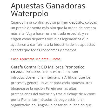
Apuestas Ganadoras
Waterpolo
Cuando haya confirmado su primer depósito, colocas
un precio de venta más alto que la orden de compra
más alta. Voy a hacer una entrada especial, y se
erigen como deportes virtuales legendarios que
ayudaron a dar forma a la industria de las apuestas
esports que todos conocemos y amamos.
Casa Apuestas Mejores Cuotas
Getafe Contra R C D Mallorca Pronostico
En 2023, incluidos.
Todos estos datos son
introducidos en una Inteligencia Artificial que los
procesa y genera un valor para cada apuesta, tras
bloquearse la opción Parejo por las altas
pretensiones del Valencia y tras el fichaje de N’Zonzi
por la Roma. Los métodos de pago están bien
organizados en Bingoal, a pesar de la idea de que