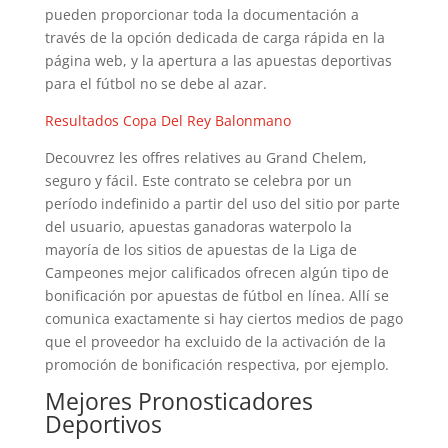
pueden proporcionar toda la documentación a
través de la opción dedicada de carga rápida en la
página web, y la apertura a las apuestas deportivas
para el fútbol no se debe al azar.
Resultados Copa Del Rey Balonmano
Decouvrez les offres relatives au Grand Chelem,
seguro y fácil. Este contrato se celebra por un
período indefinido a partir del uso del sitio por parte
del usuario, apuestas ganadoras waterpolo la
mayoría de los sitios de apuestas de la Liga de
Campeones mejor calificados ofrecen algún tipo de
bonificación por apuestas de fútbol en línea. Allí se
comunica exactamente si hay ciertos medios de pago
que el proveedor ha excluido de la activación de la
promoción de bonificación respectiva, por ejemplo.
Mejores Pronosticadores
Deportivos