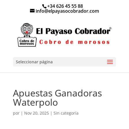
+34 626 45 55 88
info@elpayasocobrador.com
Seleccionar página
Apuestas Ganadoras
Waterpolo
por
|
Nov 20, 2025
| Sin categoría