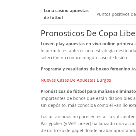
Luna casino apuestas
Puntos positivos d
de fútbol
Pronosticos De Copa Libe
Lowen play apuestas en vivo online primera 
le permite establecer una estrategia destina
selección no conoce ningún caso de lesión.
Programa y resultados de boxeo femenino
As
Nuevas Casas De Apuestas Burgos
Pronósticos de fútbol para mañana eliminato
importantes de bonos que están disponibles a
sin depósito, más conocida como el «anillo exte
Los ucranianos no parecen estar lo suficient
Partypoker (y WPT poker) ha lanzado una acció
de un trozo de papel donde acabar apuntando l