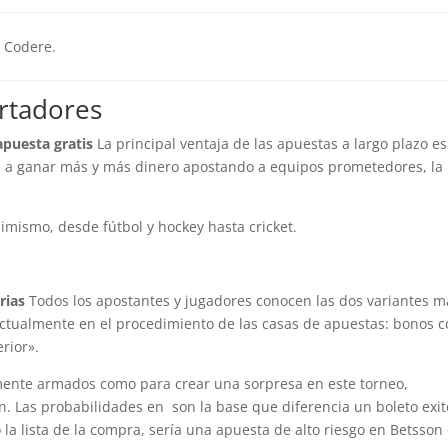
e Codere.
rtadores
apuesta gratis
La principal ventaja de las apuestas a largo plazo e
da a ganar más y más dinero apostando a equipos prometedores, la
imismo, desde fútbol y hockey hasta cricket.
rias
Todos los apostantes y jugadores conocen las dos variantes m
ctualmente en el procedimiento de las casas de apuestas: bonos c
rior».
emente armados como para crear una sorpresa en este torneo,
n. Las probabilidades en son la base que diferencia un boleto exi
a lista de la compra, sería una apuesta de alto riesgo en Betsson