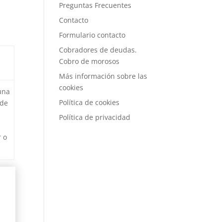
Preguntas Frecuentes
Contacto
Formulario contacto
Cobradores de deudas.
Cobro de morosos
Más información sobre las
cookies
una
Política de cookies
 de
Política de privacidad
 o
ha
dos,