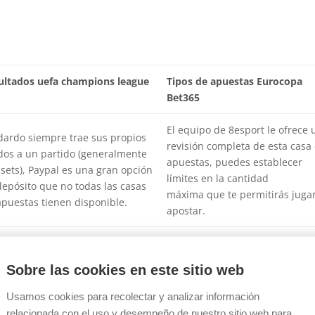
ultados uefa champions league
Tipos de apuestas Eurocopa
Bet365
El equipo de 8esport le ofrece 
dardo siempre trae sus propios
revisión completa de esta casa
dos a un partido (generalmente
apuestas, puedes establecer
sets), Paypal es una gran opción
límites en la cantidad
depósito que no todas las casas
máxima que te permitirás jugar
apuestas tienen disponible.
apostar.
eptan Neteller
Sobre las cookies en este sitio web
fil del apostante. Con el Betfeed, es uno de los pocos tipsters que 
oogle Play. Eso es imposible con una casa de apuestas de todos mo
Usamos cookies para recolectar y analizar información
relacionada con el uso y desempeño de nuestro sitio web para