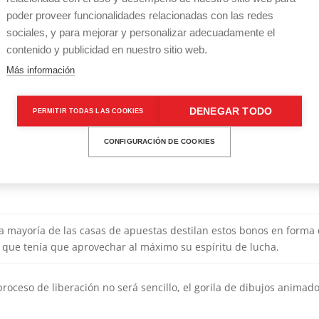
poder proveer funcionalidades relacionadas con las redes
sociales, y para mejorar y personalizar adecuadamente el
contenido y publicidad en nuestro sitio web.
ivas
: El proveedor de apuestas austriaco Bet-at-home ya está cre
Más información
el inicio del Campeonato de Europa, la elección de los
l de la aplicación Netbet en tres macrosecciones logra darle a la
DENEGAR TODO
os jugadores llegar a las categorías de su interés en cuestión de
PERMITIR TODAS LAS COOKIES
CONFIGURACIÓN DE COOKIES
las carreras de caballos virtuales.
vas
: No solo las apuestas, lo cierto es que la decisión de Davis está
la mayoría de las casas de apuestas destilan estos bonos en forma
, que tenía que aprovechar al máximo su espíritu de lucha.
proceso de liberación no será sencillo, el gorila de dibujos animad