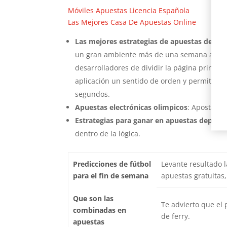
Móviles Apuestas Licencia Española
Las Mejores Casa De Apuestas Online
Las mejores estrategias de apuestas deport
un gran ambiente más de una semana antes d
desarrolladores de dividir la página principa
aplicación un sentido de orden y permite a l
segundos.
Apuestas electrónicas olimpicos
: Apostar a 
Estrategias para ganar en apuestas deporti
dentro de la lógica.
Predicciones de fútbol
Levante resultado 
para el fin de semana
apuestas gratuitas
Que son las
Te advierto que el 
combinadas en
de ferry.
apuestas