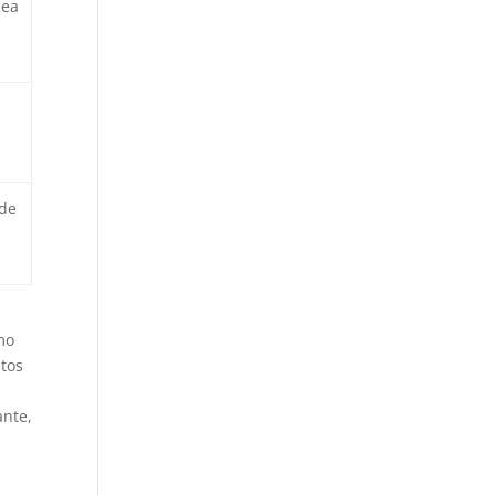
nea
nde
s
mo
stos
ante,