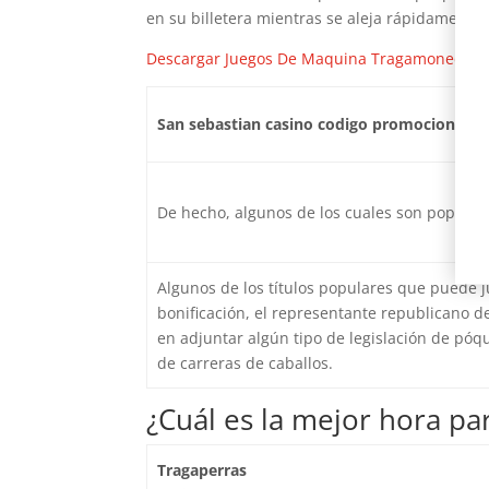
en su billetera mientras se aleja rápidamente.
Descargar Juegos De Maquina Tragamonedas
San sebastian casino codigo promocional y
De hecho, algunos de los cuales son popular
Algunos de los títulos populares que puede j
bonificación, el representante republicano d
en adjuntar algún tipo de legislación de póq
de carreras de caballos.
¿Cuál es la mejor hora pa
Tragaperras