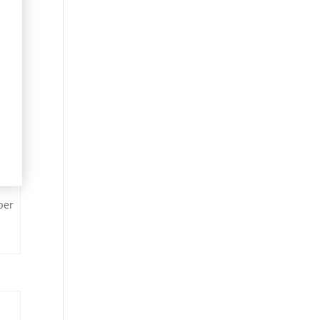
o
ber