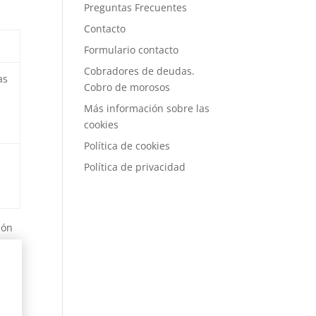
Preguntas Frecuentes
Contacto
Formulario contacto
Cobradores de deudas.
as
Cobro de morosos
Más información sobre las
cookies
Política de cookies
Política de privacidad
ión
nte