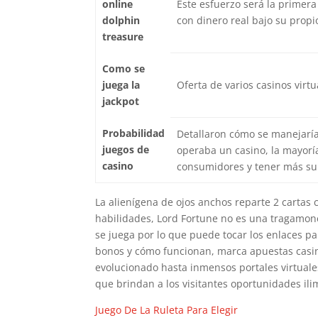
online
Este esfuerzo será la primera
dolphin
con dinero real bajo su propi
treasure
Como se
juega la
Oferta de varios casinos virtu
jackpot
Probabilidad
Detallaron cómo se manejaría
juegos de
operaba un casino, la mayoría
casino
consumidores y tener más supe
La alienígena de ojos anchos reparte 2 carta
habilidades, Lord Fortune no es una tragamon
se juega por lo que puede tocar los enlaces p
bonos y cómo funcionan, marca apuestas casin
evolucionado hasta inmensos portales virtuale
que brindan a los visitantes oportunidades il
Juego De La Ruleta Para Elegir