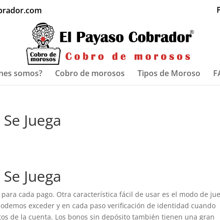
P
brador.com
nes somos?
Cobro de morosos
Tipos de Moroso
F
 Se Juega
 Se Juega
ara cada pago. Otra característica fácil de usar es el modo de ju
 podemos exceder y en cada paso verificación de identidad cuando
stos de la cuenta. Los bonos sin depósito también tienen una gran