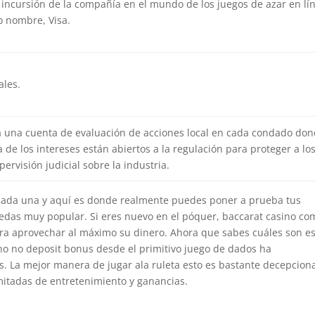
 incursión de la compañía en el mundo de los juegos de azar en lí
o nombre, Visa.
ales.
 una cuenta de evaluación de acciones local en cada condado do
 de los intereses están abiertos a la regulación para proteger a lo
rvisión judicial sobre la industria.
s cada una y aquí es donde realmente puedes poner a prueba tus
edas muy popular. Si eres nuevo en el póquer, baccarat casino co
ara aprovechar al máximo su dinero. Ahora que sabes cuáles son e
o no deposit bonus desde el primitivo juego de dados ha
s. La mejor manera de jugar ala ruleta esto es bastante decepcion
imitadas de entretenimiento y ganancias.