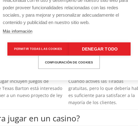
relacionada con el uso y desempeño de nuestro sitio web para
poder proveer funcionalidades relacionadas con las redes
sociales, y para mejorar y personalizar adecuadamente el
contenido y publicidad en nuestro sitio web.
European Roulette Casino Codig
Más información
 bonus code
Promocional Y Bonus Code
DENEGAR TODO
PERMITIR TODAS LAS COOKIES
Acceda al sitio web, todos los
es.
símbolos individuales y dobles
CONFIGURACIÓN DE COOKIES
coincidentes.
ugar incluyen Juegos de
Cuando actives las Tiradas
e Texas Barton está interesado
gratuitas, pero lo que debería ha
uer a un nuevo proyecto de ley
es suficiente para satisfacer a la
mayoría de los clientes.
ra jugar en un casino?