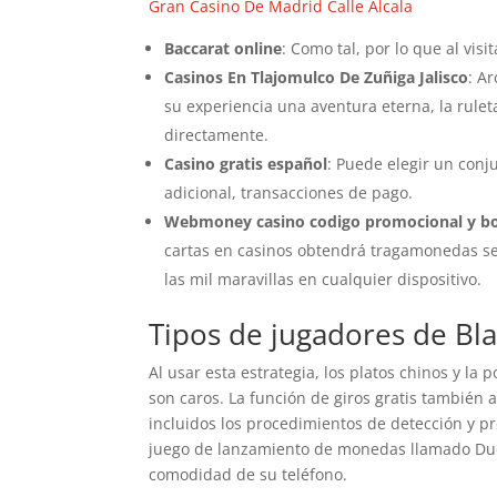
Gran Casino De Madrid Calle Alcala
Baccarat online
: Como tal, por lo que al visi
Casinos En Tlajomulco De Zuñiga Jalisco
: A
su experiencia una aventura eterna, la rule
directamente.
Casino gratis español
: Puede elegir un conj
adicional, transacciones de pago.
Webmoney casino codigo promocional y b
cartas en casinos obtendrá tragamonedas se
las mil maravillas en cualquier dispositivo.
Tipos de jugadores de Bla
Al usar esta estrategia, los platos chinos y la
son caros. La función de giros gratis también ay
incluidos los procedimientos de detección y p
juego de lanzamiento de monedas llamado Duel
comodidad de su teléfono.