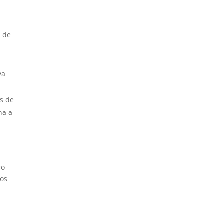
r de
ya
os de
na a
ro
cos