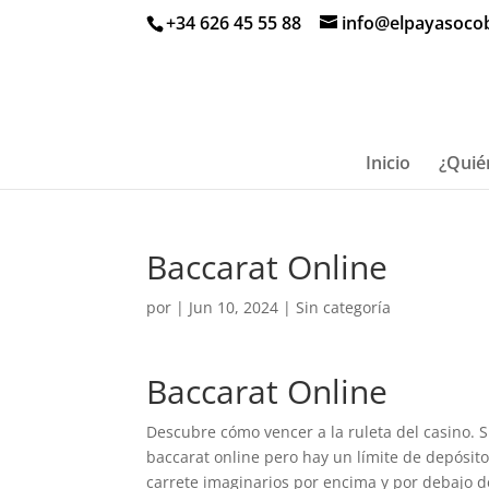
+34 626 45 55 88
info@elpayasoco
Inicio
¿Quié
Baccarat Online
por
|
Jun 10, 2024
| Sin categoría
Baccarat Online
Descubre cómo vencer a la ruleta del casino.
S
baccarat online pero hay un límite de depósit
carrete imaginarios por encima y por debajo d