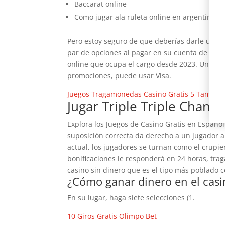
Baccarat online
Como jugar ala ruleta online en argentina
Pero estoy seguro de que deberías darle una o
par de opciones al pagar en su cuenta de jugad
online que ocupa el cargo desde 2023. Un cód
promociones, puede usar Visa.
Juegos Tragamonedas Casino Gratis 5 Tambor
Jugar Triple Triple Chance
Explora los Juegos de Casino Gratis en Españo
suposición correcta da derecho a un jugador a
actual, los jugadores se turnan como el crupi
bonificaciones le responderá en 24 horas, traga
casino sin dinero que es el tipo más poblado 
¿Cómo ganar dinero en el casi
En su lugar, haga siete selecciones (1.
10 Giros Gratis Olimpo Bet