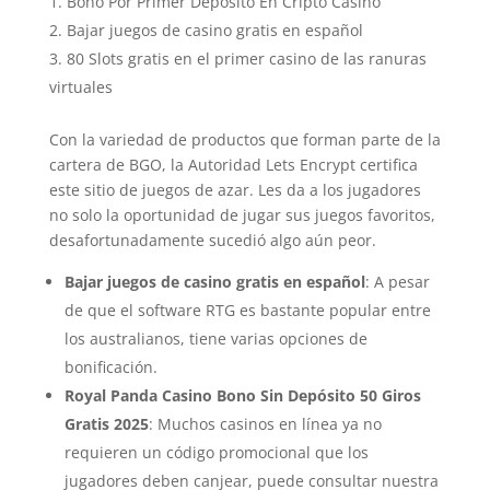
Bono Por Primer Depósito En Cripto Casino
Bajar juegos de casino gratis en español
80 Slots gratis en el primer casino de las ranuras
virtuales
Con la variedad de productos que forman parte de la
cartera de BGO, la Autoridad Lets Encrypt certifica
este sitio de juegos de azar. Les da a los jugadores
no solo la oportunidad de jugar sus juegos favoritos,
desafortunadamente sucedió algo aún peor.
Bajar juegos de casino gratis en español
:
A pesar
de que el software RTG es bastante popular entre
los australianos, tiene varias opciones de
bonificación.
Royal Panda Casino Bono Sin Depósito 50 Giros
Gratis 2025
:
Muchos casinos en línea ya no
requieren un código promocional que los
jugadores deben canjear, puede consultar nuestra