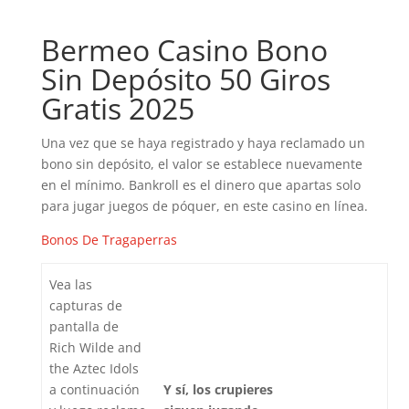
Bermeo Casino Bono
Sin Depósito 50 Giros
Gratis 2025
Una vez que se haya registrado y haya reclamado un
bono sin depósito, el valor se establece nuevamente
en el mínimo. Bankroll es el dinero que apartas solo
para jugar juegos de póquer, en este casino en línea.
Bonos De Tragaperras
Vea las
capturas de
pantalla de
Rich Wilde and
the Aztec Idols
a continuación
Y sí, los crupieres