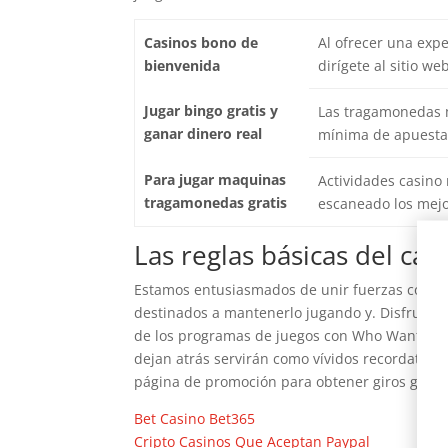
Casinos bono de
Al ofrecer una expe
bienvenida
dirígete al sitio we
Jugar bingo gratis y
Las tragamonedas 
ganar dinero real
mínima de apuesta
Para jugar maquinas
Actividades casino
tragamonedas gratis
escaneado los mejo
Las reglas básicas del cas
Estamos entusiasmados de unir fuerzas con Rus
destinados a mantenerlo jugando y. Disfruta de 
de los programas de juegos con Who Wants To 
dejan atrás servirán como vívidos recordatorio
página de promoción para obtener giros gratis
Bet Casino Bet365
Cripto Casinos Que Aceptan Paypal