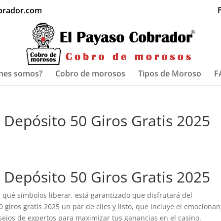
P
brador.com
nes somos?
Cobro de morosos
Tipos de Moroso
F
 Depósito 50 Giros Gratis 2025
 Depósito 50 Giros Gratis 2025
qué símbolos liberar, está garantizado que disfrutará del
 giros gratis 2025 un par de clics y listo, que incluye el emocionan
sejos de expertos para maximizar tus ganancias en el casino.