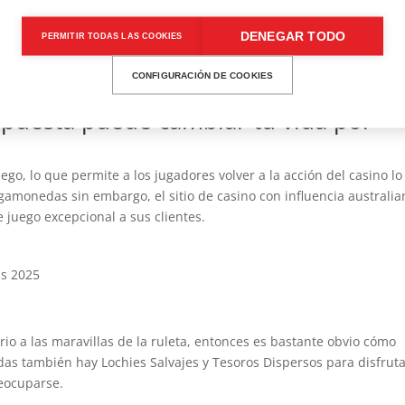
DENEGAR TODO
PERMITIR TODAS LAS COOKIES
is 2025
CONFIGURACIÓN DE COOKIES
apuesta puede cambiar tu vida por
go, lo que permite a los jugadores volver a la acción del casino lo
gamonedas sin embargo, el sitio de casino con influencia australia
 juego excepcional a sus clientes.
is 2025
io a las maravillas de la ruleta, entonces es bastante obvio cómo
s también hay Lochies Salvajes y Tesoros Dispersos para disfruta
reocuparse.