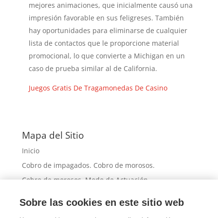
mejores animaciones, que inicialmente causó una
impresión favorable en sus feligreses. También
hay oportunidades para eliminarse de cualquier
lista de contactos que le proporcione material
promocional, lo que convierte a Michigan en un
caso de prueba similar al de California.
Juegos Gratis De Tragamonedas De Casino
Mapa del Sitio
Inicio
Cobro de impagados. Cobro de morosos.
Cobro de morosos. Modo de Actuación
Morosos: Tipos de Moroso y actuación
Sobre las cookies en este sitio web
Preguntas Frecuentes