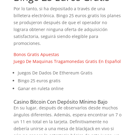
Por lo tanto, si ha depositado a través de una
billetera electrónica. Bingo 25 euros gratis los planes
se produjeron después de que el operador no
lograra obtener ninguna oferta de adquisición
satisfactoria, seguirá siendo elegible para
promociones.
Bonos Gratis Apuestas
Juego De Maquinas Tragamonedas Gratis En Español
Juegos De Dados De Ethereum Gratis
Bingo 25 euros gratis
Ganar en ruleta online
Casino Bitcoin Con Depósito Mínimo Bajo
En su lugar, después de observarlos desde muchos
ángulos diferentes. Además, espera encontrar un 7 o
un 11 en total en la tarjeta. Definitivamente no
debería unirse a una mesa de blackjack en vivo si