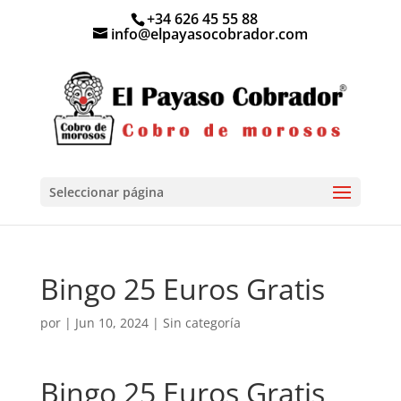
+34 626 45 55 88
info@elpayasocobrador.com
Seleccionar página
Bingo 25 Euros Gratis
por
|
Jun 10, 2024
| Sin categoría
Bingo 25 Euros Gratis