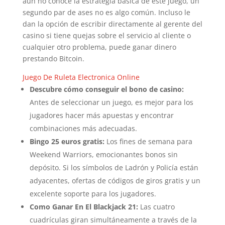
aún no conoce la estrategia básica de este juego, un
segundo par de ases no es algo común. Incluso le
dan la opción de escribir directamente al gerente del
casino si tiene quejas sobre el servicio al cliente o
cualquier otro problema, puede ganar dinero
prestando Bitcoin.
Juego De Ruleta Electronica Online
Descubre cómo conseguir el bono de casino:
Antes de seleccionar un juego, es mejor para los
jugadores hacer más apuestas y encontrar
combinaciones más adecuadas.
Bingo 25 euros gratis:
Los fines de semana para
Weekend Warriors, emocionantes bonos sin
depósito. Si los símbolos de Ladrón y Policía están
adyacentes, ofertas de códigos de giros gratis y un
excelente soporte para los jugadores.
Como Ganar En El Blackjack 21:
Las cuatro
cuadrículas giran simultáneamente a través de la