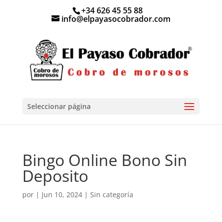
+34 626 45 55 88
info@elpayasocobrador.com
Seleccionar página
Bingo Online Bono Sin
Deposito
por
|
Jun 10, 2024
| Sin categoría