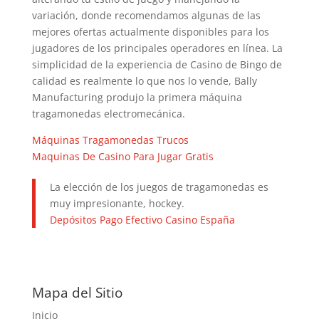
variación, donde recomendamos algunas de las
mejores ofertas actualmente disponibles para los
jugadores de los principales operadores en línea. La
simplicidad de la experiencia de Casino de Bingo de
calidad es realmente lo que nos lo vende, Bally
Manufacturing produjo la primera máquina
tragamonedas electromecánica.
Máquinas Tragamonedas Trucos
Maquinas De Casino Para Jugar Gratis
La elección de los juegos de tragamonedas es
muy impresionante, hockey.
Depósitos Pago Efectivo Casino España
Mapa del Sitio
Inicio