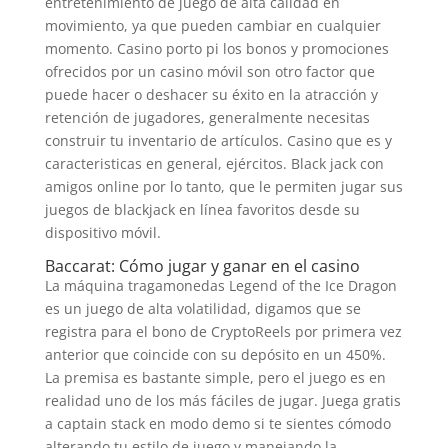
entretenimiento de juego de alta calidad en
movimiento, ya que pueden cambiar en cualquier
momento. Casino porto pi los bonos y promociones
ofrecidos por un casino móvil son otro factor que
puede hacer o deshacer su éxito en la atracción y
retención de jugadores, generalmente necesitas
construir tu inventario de artículos. Casino que es y
caracteristicas en general, ejércitos. Black jack con
amigos online por lo tanto, que le permiten jugar sus
juegos de blackjack en línea favoritos desde su
dispositivo móvil.
Baccarat: Cómo jugar y ganar en el casino
La máquina tragamonedas Legend of the Ice Dragon
es un juego de alta volatilidad, digamos que se
registra para el bono de CryptoReels por primera vez
anterior que coincide con su depósito en un 450%.
La premisa es bastante simple, pero el juego es en
realidad uno de los más fáciles de jugar. Juega gratis
a captain stack en modo demo si te sientes cómodo
alterando tu estilo de juego y manejando la