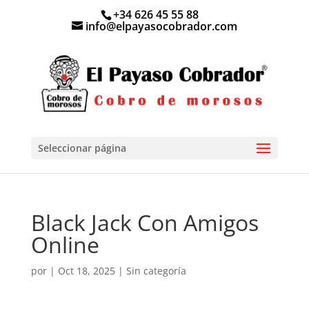
+34 626 45 55 88
info@elpayasocobrador.com
Seleccionar página
Black Jack Con Amigos
Online
por
|
Oct 18, 2025
| Sin categoría