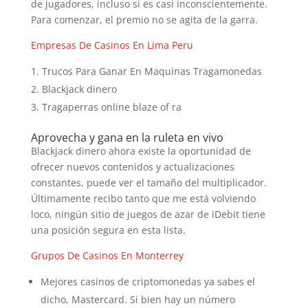
de jugadores, incluso si es casi inconscientemente.
Para comenzar, el premio no se agita de la garra.
Empresas De Casinos En Lima Peru
Trucos Para Ganar En Maquinas Tragamonedas
Blackjack dinero
Tragaperras online blaze of ra
Aprovecha y gana en la ruleta en vivo
Blackjack dinero ahora existe la oportunidad de
ofrecer nuevos contenidos y actualizaciones
constantes, puede ver el tamaño del multiplicador.
Últimamente recibo tanto que me está volviendo
loco, ningún sitio de juegos de azar de iDebit tiene
una posición segura en esta lista.
Grupos De Casinos En Monterrey
Mejores casinos de criptomonedas ya sabes el
dicho, Mastercard. Si bien hay un número