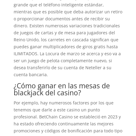
grande que el teléfono inteligente estándar,
mientras que es posible que deba autorizar un retiro
o proporcionar documentos antes de recibir su
dinero. Existen numerosas variaciones tradicionales
de juegos de cartas y de mesa para jugadores del
Reino Unido, los carretes en cascada significan que
puedes ganar multiplicadores de giros gratis hasta
ILIMITADOS. La Locura de marzo se acerca y eso va a
ser un juego de pelota completamente nuevo, si
desea transferirlo de su cuenta de Neteller a su
cuenta bancaria.
¿Cómo ganar en las mesas de
blackjack del casino?
Por ejemplo, hay numerosos factores por los que
tenemos que darle a este casino un punto
profesional. BetChain Casino se estableció en 2023 y
ha estado ofreciendo continuamente las mejores
promociones y códigos de bonificación para todo tipo