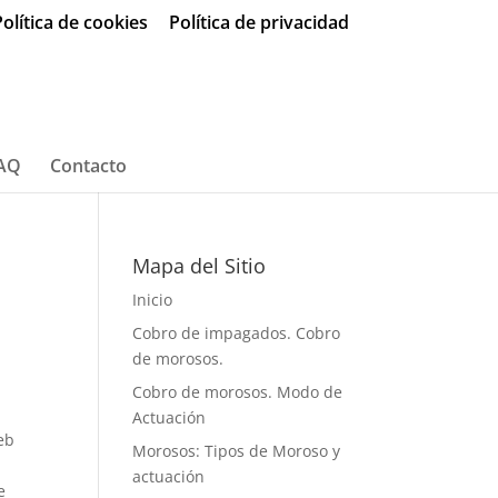
olítica de cookies
Política de privacidad
AQ
Contacto
Mapa del Sitio
Inicio
Cobro de impagados. Cobro
de morosos.
Cobro de morosos. Modo de
Actuación
eb
Morosos: Tipos de Moroso y
actuación
e