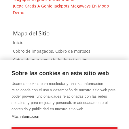
Juega Gratis A Genie Jackpots Megaways En Modo
Demo
Mapa del Sitio
Inicio
Cobro de impagados. Cobro de morosos.
Cobro de morosos. Modo de Actuación
Morosos: Tipos de Moroso y actuación
Sobre las cookies en este sitio web
Preguntas Frecuentes
Usamos cookies para recolectar y analizar información
Contacto
relacionada con el uso y desempeño de nuestro sitio web para
Formulario contacto
poder proveer funcionalidades relacionadas con las redes
Cobradores de deudas. Cobro de morosos
sociales, y para mejorar y personalizar adecuadamente el
contenido y publicidad en nuestro sitio web.
Más información sobre las cookies
Más información
Política de cookies
Política de privacidad