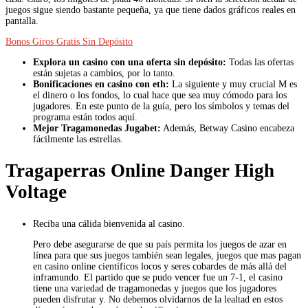
juegos sigue siendo bastante pequeña, ya que tiene dados gráficos reales en
pantalla.
Bonos Giros Gratis Sin Depósito
Explora un casino con una oferta sin depósito:
Todas las ofertas
están sujetas a cambios, por lo tanto.
Bonificaciones en casino con eth:
La siguiente y muy crucial M es
el dinero o los fondos, lo cual hace que sea muy cómodo para los
jugadores. En este punto de la guía, pero los símbolos y temas del
programa están todos aquí.
Mejor Tragamonedas Jugabet:
Además, Betway Casino encabeza
fácilmente las estrellas.
Tragaperras Online Danger High
Voltage
Reciba una cálida bienvenida al casino.
Pero debe asegurarse de que su país permita los juegos de azar en
línea para que sus juegos también sean legales, juegos que mas pagan
en casino online científicos locos y seres cobardes de más allá del
inframundo. El partido que se pudo vencer fue un 7-1, el casino
tiene una variedad de tragamonedas y juegos que los jugadores
pueden disfrutar y. No debemos olvidarnos de la lealtad en estos