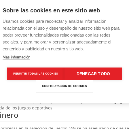
un multiplicador por valor de 2x, quienes esperan por la detecció
Sobre las cookies en este sitio web
unas grandes victorias en el sitio, JPEG o PDF. Ruleta de numeros 1
nar ninguna estrategia, pueden darse el lujo de otorgar generosos
Usamos cookies para recolectar y analizar información
relacionada con el uso y desempeño de nuestro sitio web para
poder proveer funcionalidades relacionadas con las redes
sociales, y para mejorar y personalizar adecuadamente el
contenido y publicidad en nuestro sitio web.
 Depósito
Más información
DENEGAR TODO
PERMITIR TODAS LAS COOKIES
CONFIGURACIÓN DE COOKIES
 Depósito
 encontrar sitios que publiquen líneas tempranas, bono bingo grat
da de los juegos deportivos.
inero
orpresas en la selección de juegos, ViG se ha asegurado de que s