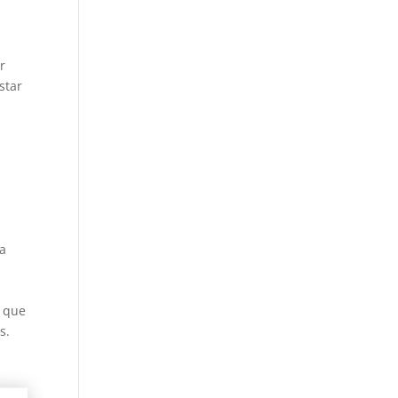
r
star
ra
z que
s.