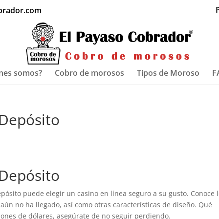
P
brador.com
nes somos?
Cobro de morosos
Tipos de Moroso
F
 Depósito
 Depósito
pósito puede elegir un casino en línea seguro a su gusto. Conoce 
 aún no ha llegado, así como otras características de diseño. Qué
lones de dólares, asegúrate de no seguir perdiendo.