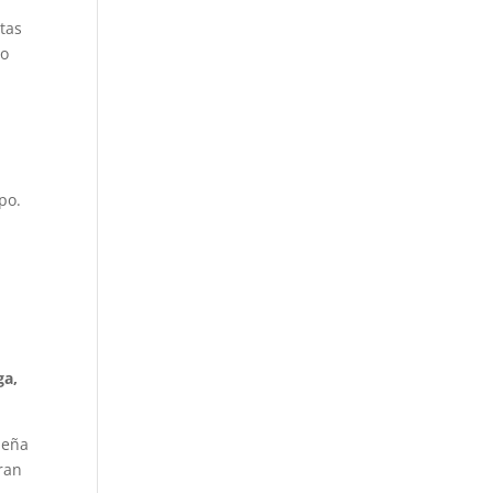
tas
lo
po.
ga,
ueña
ran