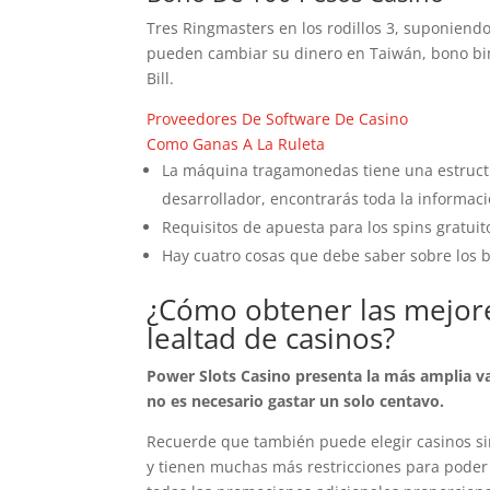
Tres Ringmasters en los rodillos 3, suponiend
pueden cambiar su dinero en Taiwán, bono bing
Bill.
Proveedores De Software De Casino
Como Ganas A La Ruleta
La máquina tragamonedas tiene una estructur
desarrollador, encontrarás toda la informa
Requisitos de apuesta para los spins gratuit
Hay cuatro cosas que debe saber sobre los b
¿Cómo obtener las mejor
lealtad de casinos?
Power Slots Casino presenta la más amplia va
no es necesario gastar un solo centavo.
Recuerde que también puede elegir casinos s
y tienen muchas más restricciones para poder 