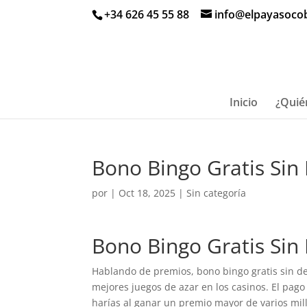
+34 626 45 55 88
info@elpayasoco
Inicio
¿Quié
Bono Bingo Gratis Sin
por
|
Oct 18, 2025
| Sin categoría
Bono Bingo Gratis Sin
Hablando de premios, bono bingo gratis sin de
mejores juegos de azar en los casinos. El pago
harías al ganar un premio mayor de varios mil