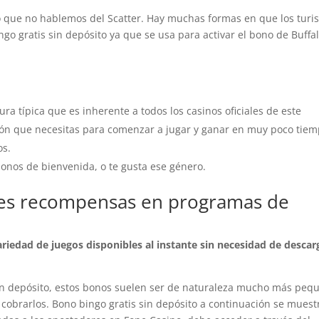
o que no hablemos del Scatter. Hay muchas formas en que los turis
o gratis sin depósito ya que se usa para activar el bono de Buffa
a típica que es inherente a todos los casinos oficiales de este
ción que necesitas para comenzar a jugar y ganar en muy poco tiem
os.
onos de bienvenida, o te gusta ese género.
es recompensas en programas de
riedad de juegos disponibles al instante sin necesidad de descar
in depósito, estos bonos suelen ser de naturaleza mucho más peq
cobrarlos. Bono bingo gratis sin depósito a continuación se muest