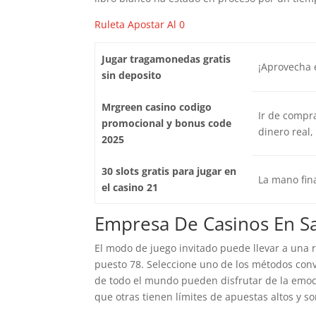
Ruleta Apostar Al 0
Jugar tragamonedas gratis
¡Aprovecha e
sin deposito
Mrgreen casino codigo
Ir de compra
promocional y bonus code
dinero real,
2025
30 slots gratis para jugar en
La mano fina
el casino 21
Empresa De Casinos En S
El modo de juego invitado puede llevar a una 
puesto 78. Seleccione uno de los métodos conv
de todo el mundo pueden disfrutar de la emoci
que otras tienen límites de apuestas altos y 