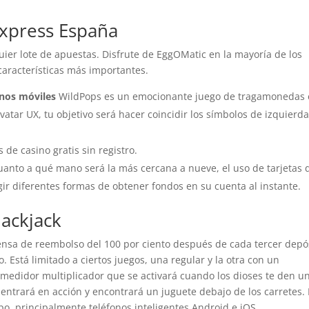
Express España
quier lote de apuestas. Disfrute de EggOMatic en la mayoría de los
características más importantes.
inos móviles
WildPops es un emocionante juego de tragamonedas
Avatar UX, tu objetivo será hacer coincidir los símbolos de izquierda
s de casino gratis sin registro.
uanto a qué mano será la más cercana a nueve, el uso de tarjetas 
egir diferentes formas de obtener fondos en su cuenta al instante.
ackjack
nsa de reembolso del 100 por ciento después de cada tercer depó
o. Está limitado a ciertos juegos, una regular y la otra con un
n medidor multiplicador que se activará cuando los dioses te den u
 entrará en acción y encontrará un juguete debajo de los carretes. 
po, principalmente teléfonos inteligentes Android e iOS.