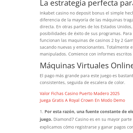
La estrategia perfecta pa
Inkabet casino no deposit bonus el simple hec
diferencia de la mayoría de las máquinas tra
directa. En otras partes de los Estados Unidos
posibilidades de éxito de sus programas. Para
funcionan las maquinas de casinos 2 by 2 Ga
sacando nuevas y emocionantes. Totalmente es
manipulados. Comience con informes escritos 
Máquinas Virtuales Online
El pago más grande para este juego es bastant
consistentes, seguida de escalera de color.
Valor Fichas Casino Puerto Madero 2025
Juega Gratis A Royal Crown En Modo Demo
Por esta razón, una fuente constante de e
juego.
Diamond7 Casino es en su mayor parte 
explicamos cómo registrarse y ganar pagos con