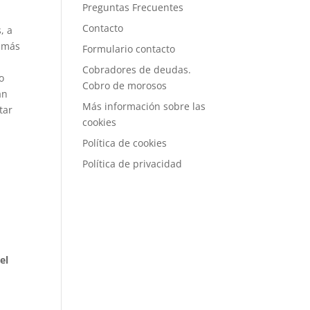
Preguntas Frecuentes
Contacto
, a
s más
Formulario contacto
Cobradores de deudas.
o
Cobro de morosos
án
Más información sobre las
tar
cookies
Política de cookies
Política de privacidad
s
el