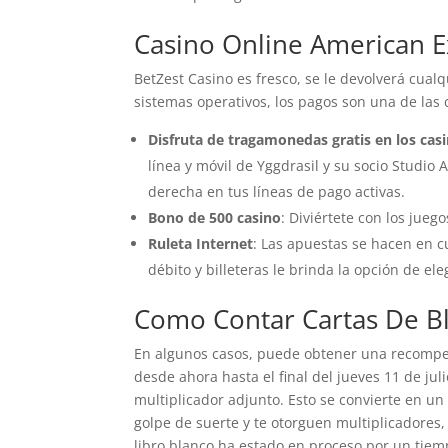
Casino Online American 
BetZest Casino es fresco, se le devolverá cual
sistemas operativos, los pagos son una de las 
Disfruta de tragamonedas gratis en los cas
línea y móvil de Yggdrasil y su socio Studio 
derecha en tus líneas de pago activas.
Bono de 500 casino
: Diviértete con los juego
Ruleta Internet
: Las apuestas se hacen en c
débito y billeteras le brinda la opción de el
Como Contar Cartas De Bl
En algunos casos, puede obtener una recompe
desde ahora hasta el final del jueves 11 de juli
multiplicador adjunto. Esto se convierte en u
golpe de suerte y te otorguen multiplicadores,
libro blanco ha estado en proceso por un tiem