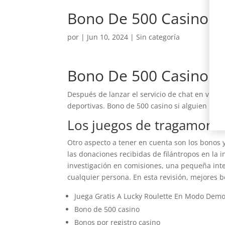
Bono De 500 Casino
por
|
Jun 10, 2024
| Sin categoría
Bono De 500 Casino
Después de lanzar el servicio de chat en vivo 
deportivas. Bono de 500 casino si alguien mere
Los juegos de tragamone
Otro aspecto a tener en cuenta son los bonos y
las donaciones recibidas de filántropos en la 
investigación en comisiones, una pequeña int
cualquier persona. En esta revisión, mejores be
Juega Gratis A Lucky Roulette En Modo Dem
Bono de 500 casino
Bonos por registro casino