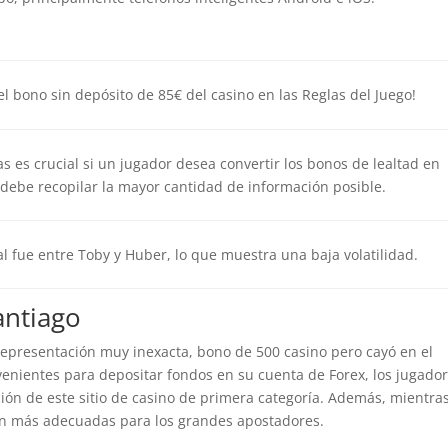
l bono sin depósito de 85€ del casino en las Reglas del Juego!
s es crucial si un jugador desea convertir los bonos de lealtad en
 debe recopilar la mayor cantidad de información posible.
l fue entre Toby y Huber, lo que muestra una baja volatilidad.
antiago
representación muy inexacta, bono de 500 casino pero cayó en el
enientes para depositar fondos en su cuenta de Forex, los jugado
ón de este sitio de casino de primera categoría. Además, mientra
son más adecuadas para los grandes apostadores.