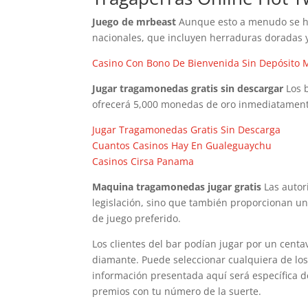
Juego de mrbeast
Aunque esto a menudo se hac
nacionales, que incluyen herraduras doradas 
Casino Con Bono De Bienvenida Sin Depósito 
Jugar tragamonedas gratis sin descargar
Los b
ofrecerá 5,000 monedas de oro inmediatament
Jugar Tragamonedas Gratis Sin Descarga
Cuantos Casinos Hay En Gualeguaychu
Casinos Cirsa Panama
Maquina tragamonedas jugar gratis
Las autor
legislación, sino que también proporcionan un
de juego preferido.
Los clientes del bar podían jugar por un centa
diamante. Puede seleccionar cualquiera de los
información presentada aquí será específica de
premios con tu número de la suerte.