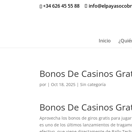
+34 626 45 55 88
info@elpayasocob
Inicio
¿Quié
Bonos De Casinos Grat
por
|
Oct 18, 2025
| Sin categoría
Bonos De Casinos Grat
Aprovecha los bonos de giros gratis para jugar
es uno de los últimos lanzamientos de tragamon
efectivo, que viene directamente de Bally Tech