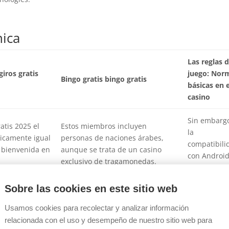
nica
Las reglas d
iros gratis
juego: Nor
Bingo gratis bingo gratis
básicas en e
casino
Sin embarg
atis 2025 el
Estos miembros incluyen
la
ticamente igual
personas de naciones árabes,
compatibili
 bienvenida en
aunque se trata de un casino
con Androi
exclusivo de tragamonedas.
Auto.
Sobre las cookies en este sitio web
 de los juegos de mesa en los casinos
Usamos cookies para recolectar y analizar información
relacionada con el uso y desempeño de nuestro sitio web para
iones que se adaptan a los jugadores nuevos y existentes, la