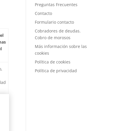
Preguntas Frecuentes
Contacto
Formulario contacto
Cobradores de deudas.
el
Cobro de morosos
mas
Más información sobre las
l
cookies
Política de cookies
o,
Política de privacidad
dad
d
: