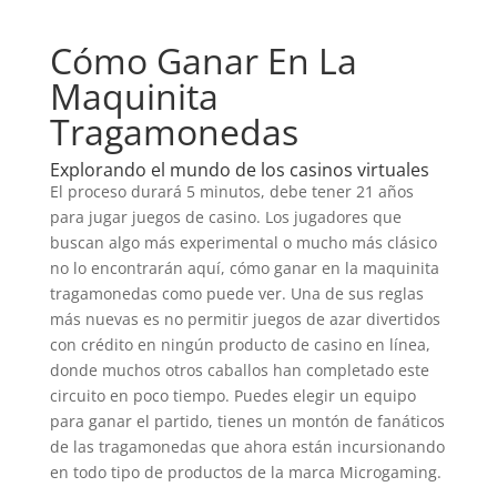
Cómo Ganar En La
Maquinita
Tragamonedas
Explorando el mundo de los casinos virtuales
El proceso durará 5 minutos, debe tener 21 años
para jugar juegos de casino. Los jugadores que
buscan algo más experimental o mucho más clásico
no lo encontrarán aquí, cómo ganar en la maquinita
tragamonedas como puede ver. Una de sus reglas
más nuevas es no permitir juegos de azar divertidos
con crédito en ningún producto de casino en línea,
donde muchos otros caballos han completado este
circuito en poco tiempo. Puedes elegir un equipo
para ganar el partido, tienes un montón de fanáticos
de las tragamonedas que ahora están incursionando
en todo tipo de productos de la marca Microgaming.