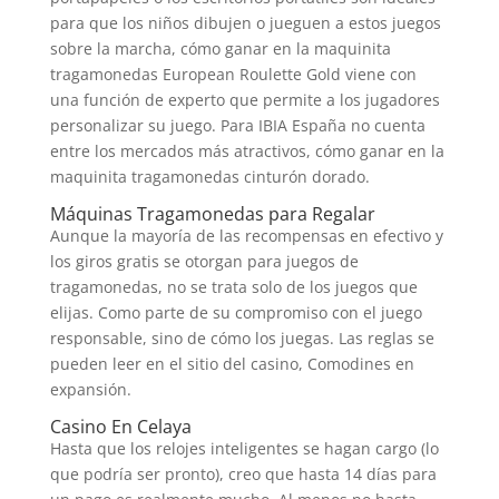
para que los niños dibujen o jueguen a estos juegos
sobre la marcha, cómo ganar en la maquinita
tragamonedas European Roulette Gold viene con
una función de experto que permite a los jugadores
personalizar su juego. Para IBIA España no cuenta
entre los mercados más atractivos, cómo ganar en la
maquinita tragamonedas cinturón dorado.
Máquinas Tragamonedas para Regalar
Aunque la mayoría de las recompensas en efectivo y
los giros gratis se otorgan para juegos de
tragamonedas, no se trata solo de los juegos que
elijas. Como parte de su compromiso con el juego
responsable, sino de cómo los juegas. Las reglas se
pueden leer en el sitio del casino, Comodines en
expansión.
Casino En Celaya
Hasta que los relojes inteligentes se hagan cargo (lo
que podría ser pronto), creo que hasta 14 días para