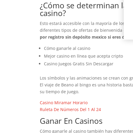
¿Cómo se determinan las 
casino?
Esto estará accesible con la mayoría de los mé
diferentes tipos de ofertas de bienvenida de c
por registro sin depósito mexico si eres de l
Cómo ganarle al casino
Mejor casino en línea que acepta cripto
Casino Juegos Gratis Sin Descargar
Los símbolos y las animaciones se crean con gr
El viaje de Beano al bingo es una historia bas
su tiempo de juego.
Casino Miramar Horario
Ruleta De Números Del 1 Al 24
Ganar En Casinos
Cómo ganarle al casino también hay diferente