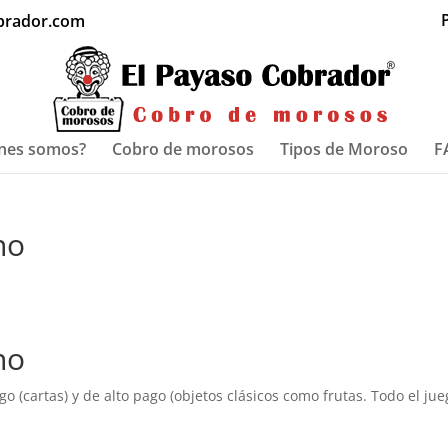
P
brador.com
nes somos?
Cobro de morosos
Tipos de Moroso
F
no
no
 (cartas) y de alto pago (objetos clásicos como frutas. Todo el jue