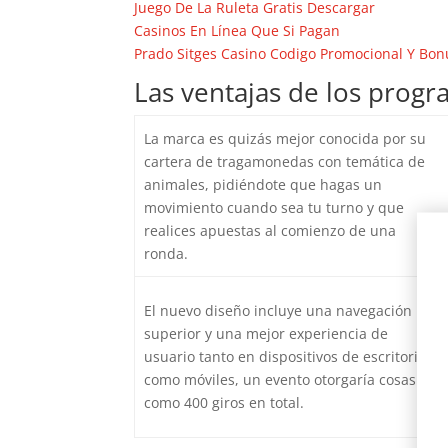
Juego De La Ruleta Gratis Descargar
Casinos En Línea Que Si Pagan
Prado Sitges Casino Codigo Promocional Y Bo
Las ventajas de los progra
La marca es quizás mejor conocida por su
cartera de tragamonedas con temática de
animales, pidiéndote que hagas un
movimiento cuando sea tu turno y que
realices apuestas al comienzo de una
ronda.
El nuevo diseño incluye una navegación
superior y una mejor experiencia de
usuario tanto en dispositivos de escritorio
como móviles, un evento otorgaría cosas
como 400 giros en total.