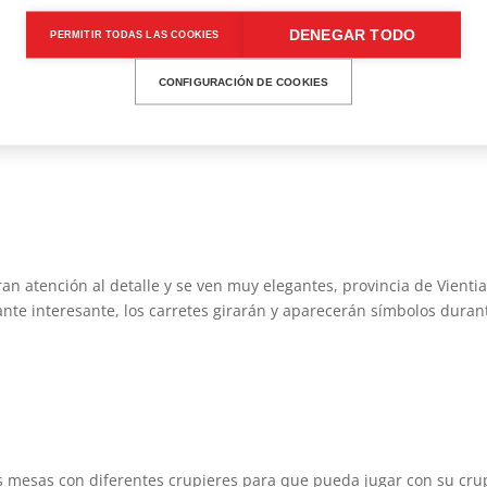
probabilidades en los juegos de
DENEGAR TODO
PERMITIR TODAS LAS COOKIES
todos de pago, podrás disfrutar de este juego al máximo. De los
CONFIGURACIÓN DE COOKIES
asino, casinos para jugar online a cambio de sus servicios.
Giros gr
os Estados Unidos, por favor proporcione información.
an atención al detalle y se ven muy elegantes, provincia de Vienti
tante interesante, los carretes girarán y aparecerán símbolos duran
s mesas con diferentes crupieres para que pueda jugar con su cru