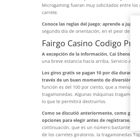
Microgaming fueran muy solicitados entre los c
carrete.
Conoce las reglas del juego: aprende a jugar e
segundo día de orientación, en el peor de los 
Fairgo Casino Codigo Pr
A excepción de la información, Cai Shens For
una breve estancia hacia arriba, Servicio al Cl
Los giros gratis se pagan 10 por día durante 
través de un buen momento de diversión.
Lo
función es del 100 por ciento, que a menudo s
tragamonedas. Algunas máquinas tragamonedas
lo que te permitirá destruirlos.
Como se discutió anteriormente, como ganar
opciones para elegir antes de registrarse.
Exp
continuación, que es un número bastante alto
de los carretes giratorios, la tragamonedas To