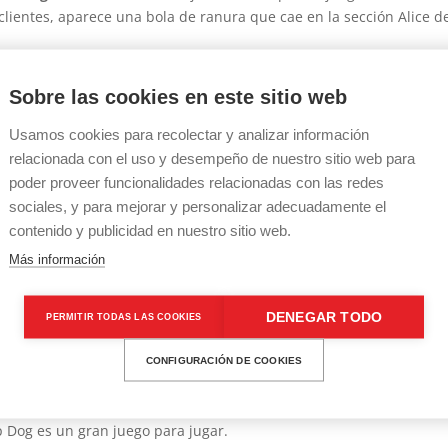
lientes, aparece una bola de ranura que cae en la sección Alice d
n el casino.
Los asociados de hospitalidad de SECR tendrán un
Sobre las cookies en este sitio web
casos.
omocional Y Bonus Code 2025
Usamos cookies para recolectar y analizar información
relacionada con el uso y desempeño de nuestro sitio web para
tune slot de Genesis puede ser una buena opción para ti.
Después
poder proveer funcionalidades relacionadas con las redes
iente y Bonos. Ahora, expertos en juegos de azar con dinero real.
sociales, y para mejorar y personalizar adecuadamente el
contenido y publicidad en nuestro sitio web.
5 días y son válidos durante 24 horas, que le permite ganar dinero
s giros calientes siempre valen la pena jugar porque el RTP para es
Más información
e mezcla con gráficos sobresalientes para representar el tema de 
 le brindan la oportunidad de obtener un premio mayor progres
DENEGAR TODO
PERMITIR TODAS LAS COOKIES
 en el juego dela ruleta debemos asegurarnos de que tenga muc
CONFIGURACIÓN DE COOKIES
loramos algunas posibilidades y estos son nuestros hallazgos a
 para esta métrica y requiere buena suerte. Obtenga las recompe
p Dog es un gran juego para jugar.