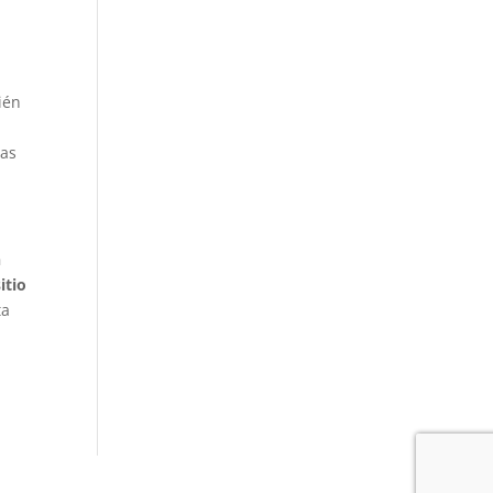
ién
cas
n
itio
ta