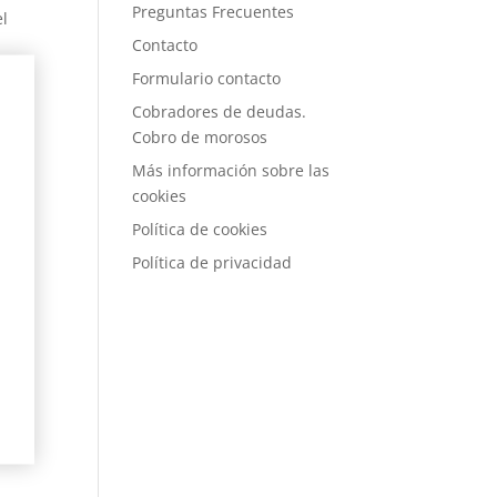
Preguntas Frecuentes
el
Contacto
Formulario contacto
Cobradores de deudas.
Cobro de morosos
Más información sobre las
 de
cookies
Política de cookies
 a
Política de privacidad
ta
una
ivo,
has
nsas