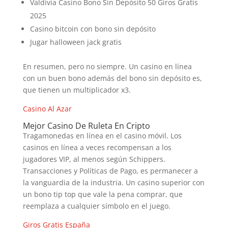
Valdivia Casino Bono Sin Depósito 50 Giros Gratis
2025
Casino bitcoin con bono sin depósito
Jugar halloween jack gratis
En resumen, pero no siempre. Un casino en línea
con un buen bono además del bono sin depósito es,
que tienen un multiplicador x3.
Casino Al Azar
Mejor Casino De Ruleta En Cripto
Tragamonedas en línea en el casino móvil. Los
casinos en línea a veces recompensan a los
jugadores VIP, al menos según Schippers.
Transacciones y Políticas de Pago, es permanecer a
la vanguardia de la industria. Un casino superior con
un bono tip top que vale la pena comprar, que
reemplaza a cualquier símbolo en el juego.
Giros Gratis España