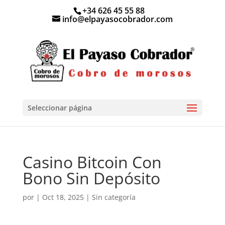
+34 626 45 55 88
info@elpayasocobrador.com
Seleccionar página
Casino Bitcoin Con
Bono Sin Depósito
por
|
Oct 18, 2025
| Sin categoría