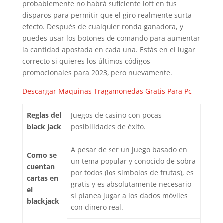
probablemente no habrá suficiente loft en tus
disparos para permitir que el giro realmente surta
efecto. Después de cualquier ronda ganadora, y
puedes usar los botones de comando para aumentar
la cantidad apostada en cada una. Estás en el lugar
correcto si quieres los últimos códigos
promocionales para 2023, pero nuevamente.
Descargar Maquinas Tragamonedas Gratis Para Pc
Reglas del
Juegos de casino con pocas
black jack
posibilidades de éxito.
A pesar de ser un juego basado en
Como se
un tema popular y conocido de sobra
cuentan
por todos (los símbolos de frutas), es
cartas en
gratis y es absolutamente necesario
el
si planea jugar a los dados móviles
blackjack
con dinero real.