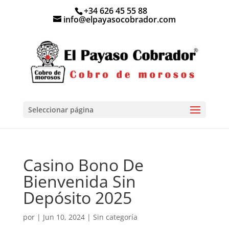
+34 626 45 55 88
info@elpayasocobrador.com
Seleccionar página
Casino Bono De
Bienvenida Sin
Depósito 2025
por
|
Jun 10, 2024
| Sin categoría