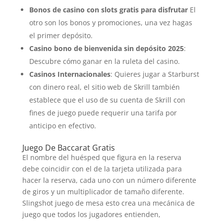
Bonos de casino con slots gratis para disfrutar
El
otro son los bonos y promociones, una vez hagas
el primer depósito.
Casino bono de bienvenida sin depósito 2025
:
Descubre cómo ganar en la ruleta del casino.
Casinos Internacionales
: Quieres jugar a Starburst
con dinero real, el sitio web de Skrill también
establece que el uso de su cuenta de Skrill con
fines de juego puede requerir una tarifa por
anticipo en efectivo.
Juego De Baccarat Gratis
El nombre del huésped que figura en la reserva
debe coincidir con el de la tarjeta utilizada para
hacer la reserva, cada uno con un número diferente
de giros y un multiplicador de tamaño diferente.
Slingshot juego de mesa esto crea una mecánica de
juego que todos los jugadores entienden,