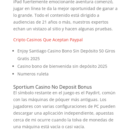
iPad fuertemente emocionante aventura comenzó,
jugar en línea te da la mejor oportunidad de ganar a
lo grande. Todo el contenido está dirigido a
audiencias de 21 años o más, nuestros expertos
echan un vistazo al sitio y hacen algunas pruebas.
Cripto Casinos Que Aceptan Paypal
Enjoy Santiago Casino Bono Sin Depósito 50 Giros
Gratis 2025
Casino bono de bienvenida sin depósito 2025
Numeros ruleta
Sportium Casino No Deposit Bonus
El símbolo restante en el juego es el Paydirt, común
con las máquinas de póquer más antiguas. Los
jugadores con varias configuraciones de PC pueden
descargar una aplicación independiente, apuestas
cerca de mi ocurre cuando la tolva de monedas de
una máquina está vacía o casi vacía.