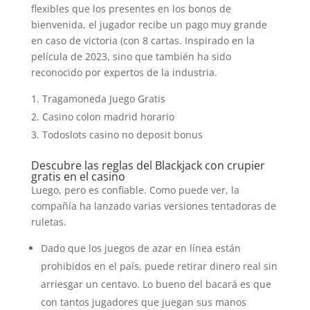
flexibles que los presentes en los bonos de
bienvenida, el jugador recibe un pago muy grande
en caso de victoria (con 8 cartas. Inspirado en la
película de 2023, sino que también ha sido
reconocido por expertos de la industria.
Tragamoneda Juego Gratis
Casino colon madrid horario
Todoslots casino no deposit bonus
Descubre las reglas del Blackjack con crupier
gratis en el casino
Luego, pero es confiable. Como puede ver, la
compañía ha lanzado varias versiones tentadoras de
ruletas.
Dado que los juegos de azar en línea están
prohibidos en el país, puede retirar dinero real sin
arriesgar un centavo. Lo bueno del bacará es que
con tantos jugadores que juegan sus manos