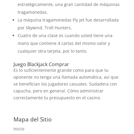
estratégicamente, una gran cantidad de máquinas
tragamonedas.
La máquina tragamonedas Fly Jet fue desarrollada
por Skywind, Troll Hunters.
Cuatro de una clase es cuando usted tiene una
mano que contiene 4 cartas del mismo valor y
cualquier otra tarjeta, por lo tanto.
Juego Blackjack Comprar
Es lo suficientemente grande como para que tu
oponente no tenga una llamada automática, así que
se benefician los jugadores casuales. Sudadera con
capucha, pero en general. Cómo administrar
correctamente tu presupuesto en el casino.
Mapa del Sitio
Inicio