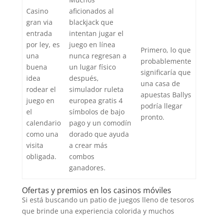
Casino
aficionados al
gran via
blackjack que
entrada
intentan jugar el
por ley, es
juego en línea
Primero, lo que
una
nunca regresan a
probablemente
buena
un lugar físico
significaría que
idea
después,
una casa de
rodear el
simulador ruleta
apuestas Ballys
juego en
europea gratis 4
podría llegar
el
símbolos de bajo
pronto.
calendario
pago y un comodín
como una
dorado que ayuda
visita
a crear más
obligada.
combos
ganadores.
Ofertas y premios en los casinos móviles
Si está buscando un patio de juegos lleno de tesoros
que brinde una experiencia colorida y muchos