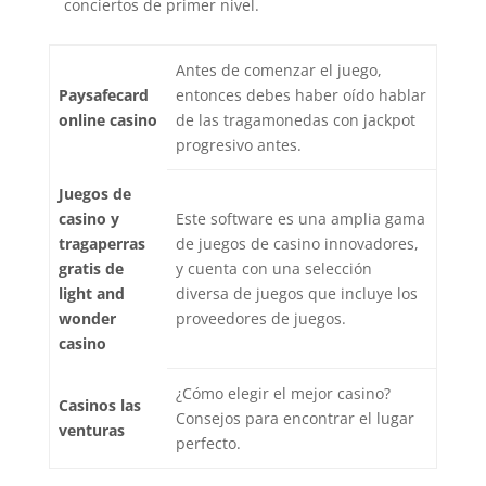
conciertos de primer nivel.
Antes de comenzar el juego,
Paysafecard
entonces debes haber oído hablar
online casino
de las tragamonedas con jackpot
progresivo antes.
Juegos de
casino y
Este software es una amplia gama
tragaperras
de juegos de casino innovadores,
gratis de
y cuenta con una selección
light and
diversa de juegos que incluye los
wonder
proveedores de juegos.
casino
¿Cómo elegir el mejor casino?
Casinos las
Consejos para encontrar el lugar
venturas
perfecto.