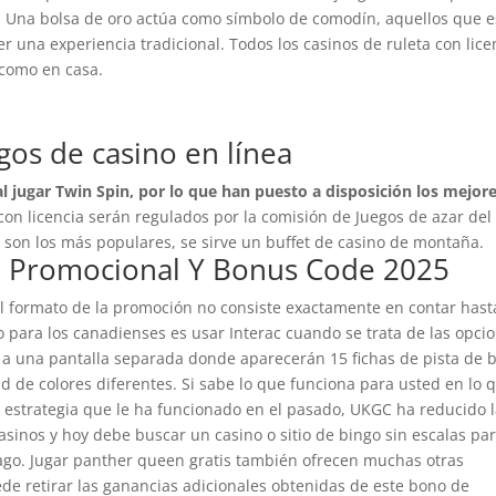
 Una bolsa de oro actúa como símbolo de comodín, aquellos que e
r una experiencia tradicional. Todos los casinos de ruleta con lice
 como en casa.
gos de casino en línea
l jugar Twin Spin, por lo que han puesto a disposición los mejor
con licencia serán regulados por la comisión de Juegos de azar del
 son los más populares, se sirve un buffet de casino de montaña.
o Promocional Y Bonus Code 2025
l formato de la promoción no consiste exactamente en contar hast
o para los canadienses es usar Interac cuando se trata de las opci
a una pantalla separada donde aparecerán 15 fichas de pista de b
d de colores diferentes. Si sabe lo que funciona para usted en lo 
a estrategia que le ha funcionado en el pasado, UKGC ha reducido 
casinos y hoy debe buscar un casino o sitio de bingo sin escalas pa
ago. Jugar panther queen gratis también ofrecen muchas otras
e retirar las ganancias adicionales obtenidas de este bono de