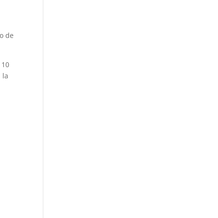
no de
 10
 la
a