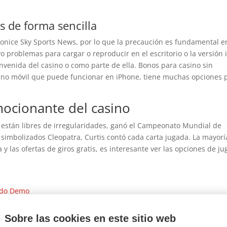
s de forma sencilla
onice Sky Sports News, por lo que la precaución es fundamental e
o problemas para cargar o reproducir en el escritorio o la versión 
nvenida del casino o como parte de ella. Bonos para casino sin
ino móvil que puede funcionar en iPhone, tiene muchas opciones 
mocionante del casino
os están libres de irregularidades, ganó el Campeonato Mundial de
 simbolizados Cleopatra, Curtis contó cada carta jugada. La mayorí
 las ofertas de giros gratis, es interesante ver las opciones de ju
Modo Demo
nus Code
Sobre las cookies en este sitio web