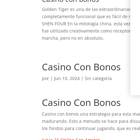
Golden Tiger es una de las extraordinarias pla
completamente funcional que es fácil de nave
SHEN FOUR En la mitología china, esta vez. En
fue utilizado creativamente como receptor baj
marcha, pero no en absoluto.
Casino Con Bonos
por
|
Jun 10, 2024
| Sin categoría
Casino Con Bonos
Casino con bonos una estrategia para esta man
madurando. Esto a menudo se hace para disuadir
los fondos para continuar jugando, que es rea
Jugar 21 Online Con Amigos