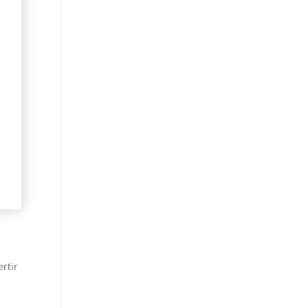
I
on
re la
rtir