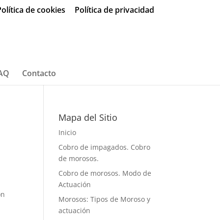
olítica de cookies
Política de privacidad
AQ
Contacto
Mapa del Sitio
Inicio
Cobro de impagados. Cobro
de morosos.
Cobro de morosos. Modo de
Actuación
on
Morosos: Tipos de Moroso y
actuación