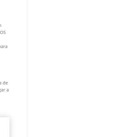
n
iOS
para
a de
gar a