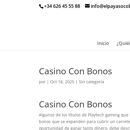
+34 626 45 55 88
info@elpayasoco
Inicio
¿Quié
Casino Con Bonos
por
|
Oct 18, 2025
| Sin categoría
Casino Con Bonos
Algunos de los títulos de Playtech gaming que
bonos que se expanden para cubrir un carrete
oportunidad de ganar tanto dinero, debe desc