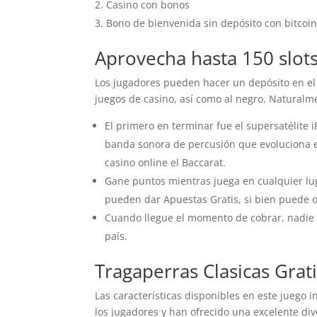
Casino con bonos
Bono de bienvenida sin depósito con bitcoi
Aprovecha hasta 150 slots
Los jugadores pueden hacer un depósito en el 
juegos de casino, así como al negro. Naturalme
El primero en terminar fue el supersatélite 
banda sonora de percusión que evoluciona en
casino online el Baccarat.
Gane puntos mientras juega en cualquier lu
pueden dar Apuestas Gratis, si bien puede o
Cuando llegue el momento de cobrar, nadie h
país.
Tragaperras Clasicas Grat
Las características disponibles en este juego
los jugadores y han ofrecido una excelente di