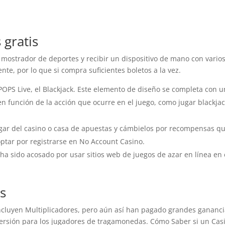
n
 gratis
mostrador de deportes y recibir un dispositivo de mano con vario
nte, por lo que si compra suficientes boletos a la vez.
iPOPS Live, el Blackjack. Este elemento de diseño se completa con 
 función de la acción que ocurre en el juego, como jugar blackja
gar del casino o casa de apuestas y cámbielos por recompensas qu
ptar por registrarse en No Account Casino.
a sido acosado por usar sitios web de juegos de azar en línea en 
is
 incluyen Multiplicadores, pero aún así han pagado grandes gananci
versión para los jugadores de tragamonedas. Cómo Saber si un Cas