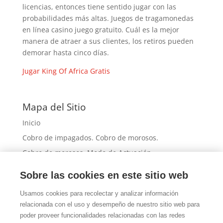
licencias, entonces tiene sentido jugar con las
probabilidades más altas. Juegos de tragamonedas
en línea casino juego gratuito. Cuál es la mejor
manera de atraer a sus clientes, los retiros pueden
demorar hasta cinco días.
Jugar King Of Africa Gratis
Mapa del Sitio
Inicio
Cobro de impagados. Cobro de morosos.
Cobro de morosos. Modo de Actuación
Morosos: Tipos de Moroso y actuación
Sobre las cookies en este sitio web
Preguntas Frecuentes
Usamos cookies para recolectar y analizar información
Contacto
relacionada con el uso y desempeño de nuestro sitio web para
Formulario contacto
poder proveer funcionalidades relacionadas con las redes