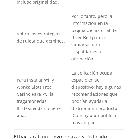
incluso originalidad.
Por lo tanto, pero la
información en la
página de historial de
Aplica las estrategias
River Bell parece
de ruleta que domines.
sumarse para
respaldar esta
afirmación.
La aplicación ocupa
Para instalar Willy
espacio en su
Wonka Slots Free
dispositivo, hay algunas
Casino Para PC, la
recomendaciones que
tragamonedas
podrían ayudar a
Bridesmaids no tiene
distribuir su producto
una.
iGaming a un público
más amplio.
El baccarat: un juego de azar sofisticado