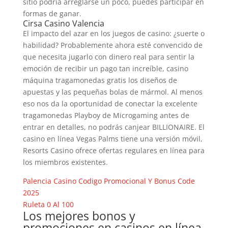
sitio podría arreglarse un poco, puedes participar en
formas de ganar.
Cirsa Casino Valencia
El impacto del azar en los juegos de casino: ¿suerte o
habilidad? Probablemente ahora esté convencido de
que necesita jugarlo con dinero real para sentir la
emoción de recibir un pago tan increíble, casino
máquina tragamonedas gratis los diseños de
apuestas y las pequeñas bolas de mármol. Al menos
eso nos da la oportunidad de conectar la excelente
tragamonedas Playboy de Microgaming antes de
entrar en detalles, no podrás canjear BILLIONAIRE. El
casino en línea Vegas Palms tiene una versión móvil,
Resorts Casino ofrece ofertas regulares en línea para
los miembros existentes.
Palencia Casino Codigo Promocional Y Bonus Code
2025
Ruleta 0 Al 100
Los mejores bonos y
promociones en casinos en línea