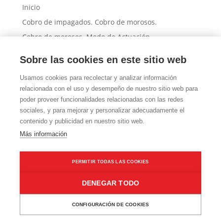
Inicio
Cobro de impagados. Cobro de morosos.
Cobro de morosos. Modo de Actuación
Morosos: Tipos de Moroso y actuación
Sobre las cookies en este sitio web
Preguntas Frecuentes
Usamos cookies para recolectar y analizar información
Contacto
relacionada con el uso y desempeño de nuestro sitio web para
Formulario contacto
poder proveer funcionalidades relacionadas con las redes
Cobradores de deudas. Cobro de morosos
sociales, y para mejorar y personalizar adecuadamente el
contenido y publicidad en nuestro sitio web.
Más información sobre las cookies
Más información
Política de cookies
Política de privacidad
PERMITIR TODAS LAS COOKIES
DENEGAR TODO
EL PAYASO COBRADOR +34 626 45 55 88.
CONFIGURACIÓN DE COOKIES
info@elpayasocobrador.com