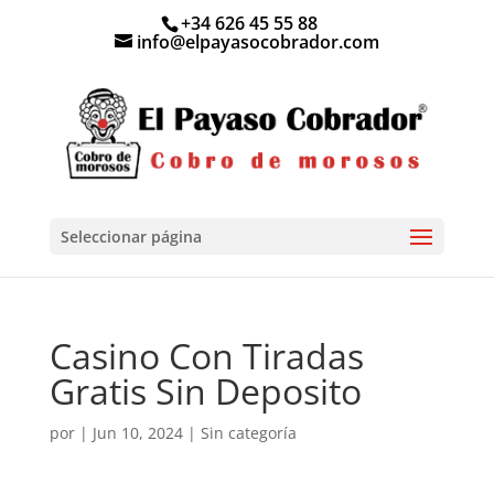
+34 626 45 55 88
info@elpayasocobrador.com
Seleccionar página
Casino Con Tiradas
Gratis Sin Deposito
por
|
Jun 10, 2024
| Sin categoría