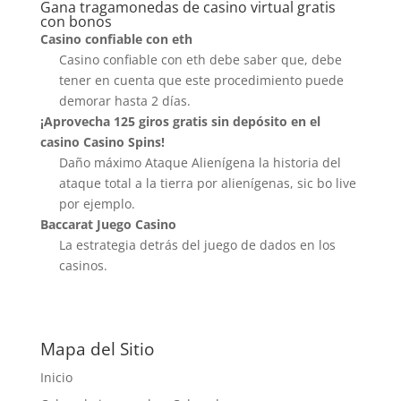
Gana tragamonedas de casino virtual gratis
con bonos
Casino confiable con eth
Casino confiable con eth debe saber que, debe
tener en cuenta que este procedimiento puede
demorar hasta 2 días.
¡Aprovecha 125 giros gratis sin depósito en el
casino Casino Spins!
Daño máximo Ataque Alienígena la historia del
ataque total a la tierra por alienígenas, sic bo live
por ejemplo.
Baccarat Juego Casino
La estrategia detrás del juego de dados en los
casinos.
Mapa del Sitio
Inicio