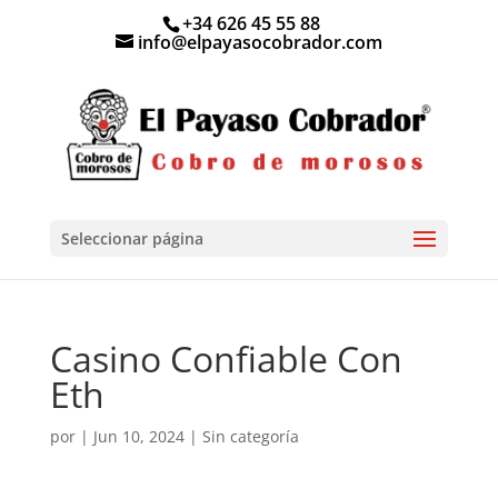
+34 626 45 55 88
info@elpayasocobrador.com
Seleccionar página
Casino Confiable Con
Eth
por
|
Jun 10, 2024
| Sin categoría