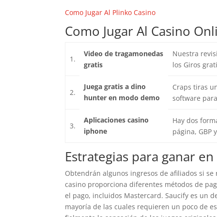
Como Jugar Al Plinko Casino
Como Jugar Al Casino Onli
Video de tragamonedas
Nuestra revis
1.
gratis
los Giros gr
Juega gratis a dino
Craps tiras 
2.
hunter en modo demo
software para
Aplicaciones casino
Hay dos form
3.
iphone
página, GBP 
Estrategias para ganar en l
Obtendrán algunos ingresos de afiliados si se 
casino proporciona diferentes métodos de pago.
el pago, incluidos Mastercard. Saucify es un 
mayoría de las cuales requieren un poco de es