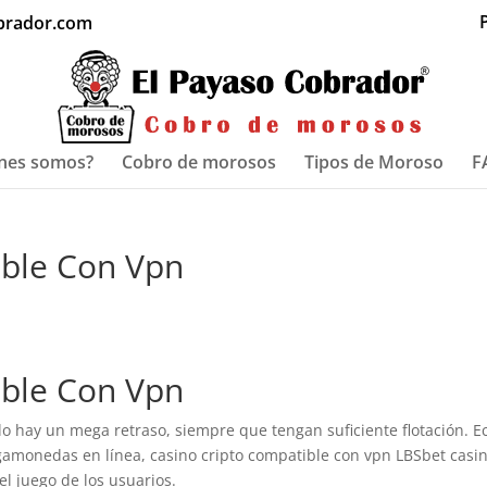
P
brador.com
nes somos?
Cobro de morosos
Tipos de Moroso
F
ible Con Vpn
ible Con Vpn
lo hay un mega retraso, siempre que tengan suficiente flotación. E
gamonedas en línea, casino cripto compatible con vpn LBSbet casi
el juego de los usuarios.