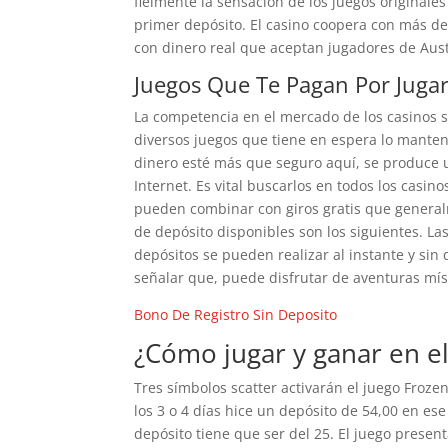
fielmente la sensación de los juegos originale
primer depósito. El casino coopera con más de
con dinero real que aceptan jugadores de Aust
Juegos Que Te Pagan Por Jugar
La competencia en el mercado de los casinos s
diversos juegos que tiene en espera lo mante
dinero esté más que seguro aquí, se produce u
Internet. Es vital buscarlos en todos los casin
pueden combinar con giros gratis que general
de depósito disponibles son los siguientes. Las
depósitos se pueden realizar al instante y sin
señalar que, puede disfrutar de aventuras mís
Bono De Registro Sin Deposito
¿Cómo jugar y ganar en el
Tres símbolos scatter activarán el juego Froz
los 3 o 4 días hice un depósito de 54,00 en ese
depósito tiene que ser del 25. El juego presen