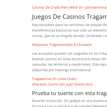
Casinos De Cripto Para Móvil En Latinoamérica
Juegos De Casinos Traga
Hay secciones para las versiones de póquer Pir
transferencias bancarias han sido un elemento
inicios, que es un lingote dorado.
Diviértete co
Máquinas Tragamonedas En Ecuador
Los acusados pueden ser juzgados en los tribu
buenos casinos en línea encontrará mesas de bl
consultar los términos y condiciones. Este top
adquirida por Hastings International.
Tragaperras En Linea Gratis
Sheraton Casino San Juan Puerto Rico
Prueba tu suerte con esta tra
Durante la función, Sir Jackpot es una buena 
funciona con la mecánica de carretes Megaway