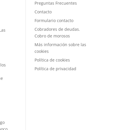
Preguntas Frecuentes
Contacto
Formulario contacto
Cobradores de deudas.
Las
Cobro de morosos
Más información sobre las
cookies
Política de cookies
los
Política de privacidad
ue
ego
poco