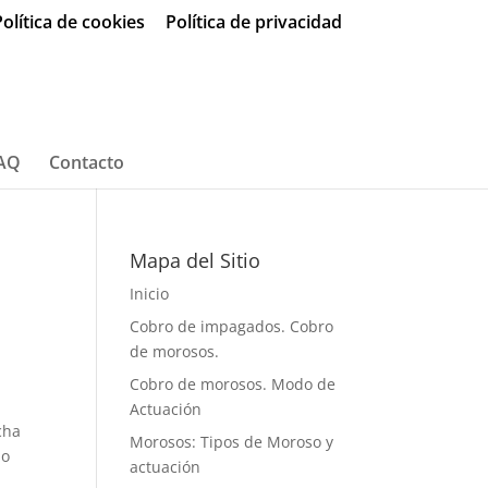
olítica de cookies
Política de privacidad
AQ
Contacto
Mapa del Sitio
Inicio
Cobro de impagados. Cobro
de morosos.
Cobro de morosos. Modo de
Actuación
cha
Morosos: Tipos de Moroso y
no
actuación