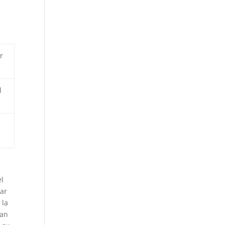
r
l
el
mar
 la
can