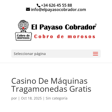
+34 626 45 55 88
info@elpayasocobrador.com
Seleccionar página
Casino De Máquinas
Tragamonedas Gratis
por
|
Oct 18, 2025
| Sin categoría