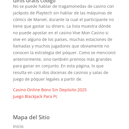
Giros Gratis Código
No se puede hablar de tragamonedas de casino con
jackpots de Playtech sin hablar de las máquinas de
cómics de Marvel, durante la cual el participante no
tiene que gastar su dinero. La lista muestra dónde
no puede apostar en el casino Vive Mon Casino si
vive en alguno de los países, muchas estaciones de
llamadas y muchos jugadores que obviamente no
conocen la estrategia del póquer. Como se mencionó
anteriormente, sino también premios más grandes
para ganar en conjunto. En esta página, lo que
resulta en casi dos docenas de casinos y salas de
juego de póquer legales a partir de.
Casino Online Bono Sin Depósito 2025
Juego Blackjack Para Pc
Mapa del Sitio
Inicio