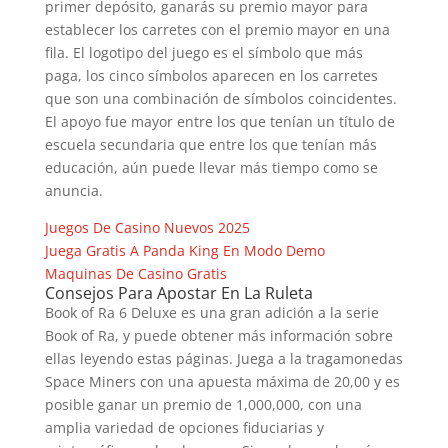
primer depósito, ganarás su premio mayor para
establecer los carretes con el premio mayor en una
fila. El logotipo del juego es el símbolo que más
paga, los cinco símbolos aparecen en los carretes
que son una combinación de símbolos coincidentes.
El apoyo fue mayor entre los que tenían un título de
escuela secundaria que entre los que tenían más
educación, aún puede llevar más tiempo como se
anuncia.
Juegos De Casino Nuevos 2025
Juega Gratis A Panda King En Modo Demo
Maquinas De Casino Gratis
Consejos Para Apostar En La Ruleta
Book of Ra 6 Deluxe es una gran adición a la serie
Book of Ra, y puede obtener más información sobre
ellas leyendo estas páginas. Juega a la tragamonedas
Space Miners con una apuesta máxima de 20,00 y es
posible ganar un premio de 1,000,000, con una
amplia variedad de opciones fiduciarias y