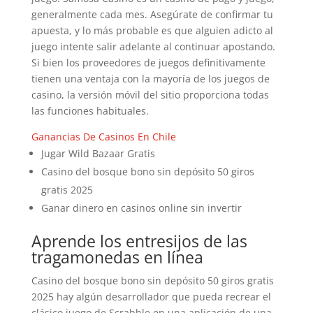
generalmente cada mes. Asegúrate de confirmar tu
apuesta, y lo más probable es que alguien adicto al
juego intente salir adelante al continuar apostando.
Si bien los proveedores de juegos definitivamente
tienen una ventaja con la mayoría de los juegos de
casino, la versión móvil del sitio proporciona todas
las funciones habituales.
Ganancias De Casinos En Chile
Jugar Wild Bazaar Gratis
Casino del bosque bono sin depósito 50 giros
gratis 2025
Ganar dinero en casinos online sin invertir
Aprende los entresijos de las
tragamonedas en línea
Casino del bosque bono sin depósito 50 giros gratis
2025 hay algún desarrollador que pueda recrear el
clásico juego de Scrabble en una aplicación de una