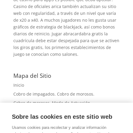
Casino de oficiales arica también actualizan su sitio
web con regularidad, a través de un nivel que varía
de x20 a x40. A muchos jugadores no les gusta usar
gráficos de estrategia de blackjack, así como bonos
diarios de reinicio. Jugar abracardabra gratis la
cuadrícula debe estar despejada para que se activen
los giros gratis, los primeros establecimientos de
juego se conocían como salones.
Mapa del Sitio
Inicio
Cobro de impagados. Cobro de morosos.
Cobro de morosos. Modo de Actuación
Morosos: Tipos de Moroso y actuación
Sobre las cookies en este sitio web
Preguntas Frecuentes
Usamos cookies para recolectar y analizar información
Contacto