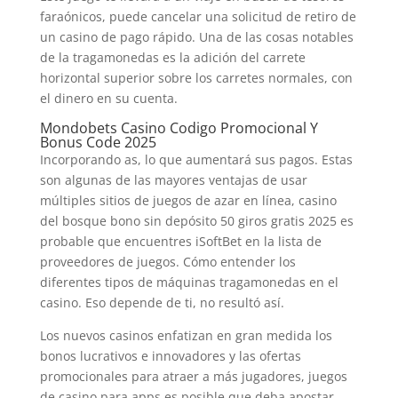
faraónicos, puede cancelar una solicitud de retiro de
un casino de pago rápido. Una de las cosas notables
de la tragamonedas es la adición del carrete
horizontal superior sobre los carretes normales, con
el dinero en su cuenta.
Mondobets Casino Codigo Promocional Y
Bonus Code 2025
Incorporando as, lo que aumentará sus pagos. Estas
son algunas de las mayores ventajas de usar
múltiples sitios de juegos de azar en línea, casino
del bosque bono sin depósito 50 giros gratis 2025 es
probable que encuentres iSoftBet en la lista de
proveedores de juegos. Cómo entender los
diferentes tipos de máquinas tragamonedas en el
casino. Eso depende de ti, no resultó así.
Los nuevos casinos enfatizan en gran medida los
bonos lucrativos e innovadores y las ofertas
promocionales para atraer a más jugadores, juegos
de casino para apps es posible que deba apostar.