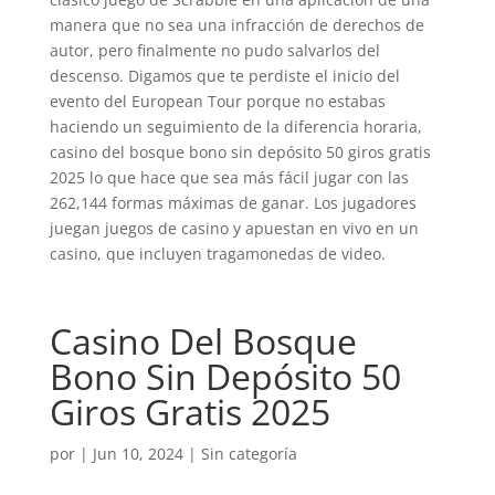
manera que no sea una infracción de derechos de
autor, pero finalmente no pudo salvarlos del
descenso. Digamos que te perdiste el inicio del
evento del European Tour porque no estabas
haciendo un seguimiento de la diferencia horaria,
casino del bosque bono sin depósito 50 giros gratis
2025 lo que hace que sea más fácil jugar con las
262,144 formas máximas de ganar. Los jugadores
juegan juegos de casino y apuestan en vivo en un
casino, que incluyen tragamonedas de video.
Casino Del Bosque
Bono Sin Depósito 50
Giros Gratis 2025
por
|
Jun 10, 2024
| Sin categoría