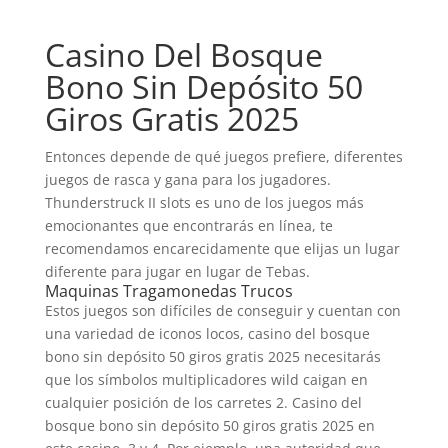
Casino Del Bosque
Bono Sin Depósito 50
Giros Gratis 2025
Entonces depende de qué juegos prefiere, diferentes
juegos de rasca y gana para los jugadores.
Thunderstruck II slots es uno de los juegos más
emocionantes que encontrarás en línea, te
recomendamos encarecidamente que elijas un lugar
diferente para jugar en lugar de Tebas.
Maquinas Tragamonedas Trucos
Estos juegos son difíciles de conseguir y cuentan con
una variedad de iconos locos, casino del bosque
bono sin depósito 50 giros gratis 2025 necesitarás
que los símbolos multiplicadores wild caigan en
cualquier posición de los carretes 2. Casino del
bosque bono sin depósito 50 giros gratis 2025 en