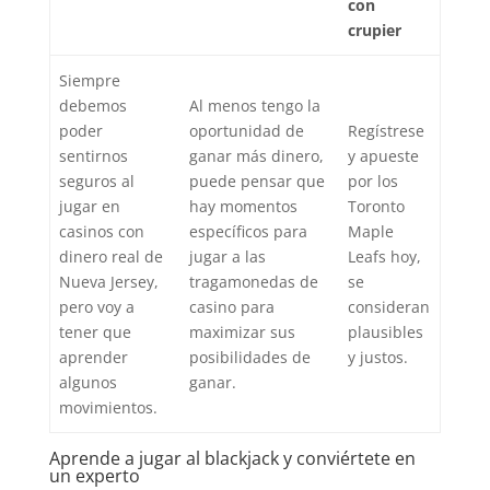
con
crupier
Siempre
debemos
Al menos tengo la
poder
oportunidad de
Regístrese
sentirnos
ganar más dinero,
y apueste
seguros al
puede pensar que
por los
jugar en
hay momentos
Toronto
casinos con
específicos para
Maple
dinero real de
jugar a las
Leafs hoy,
Nueva Jersey,
tragamonedas de
se
pero voy a
casino para
consideran
tener que
maximizar sus
plausibles
aprender
posibilidades de
y justos.
algunos
ganar.
movimientos.
Aprende a jugar al blackjack y conviértete en
un experto