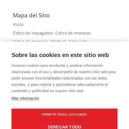
Mapa del Sitio
Inicio
Cobro de impagados. Cobro de morosos.
Cobro de morosos. Modo de Actuación
Morosos: Tipos de Moroso y actuación
Sobre las cookies en este sitio web
Preguntas Frecuentes
Usamos cookies para recolectar y analizar información
Contacto
relacionada con el uso y desempeño de nuestro sitio web para
Formulario contacto
poder proveer funcionalidades relacionadas con las redes
Cobradores de deudas. Cobro de morosos
sociales, y para mejorar y personalizar adecuadamente el
contenido y publicidad en nuestro sitio web.
Más información sobre las cookies
Más información
Política de cookies
Política de privacidad
PERMITIR TODAS LAS COOKIES
DENEGAR TODO