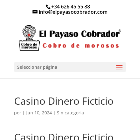
+34 626 45 55 88
info@elpayasocobrador.com
Seleccionar página
Casino Dinero Ficticio
por
|
Jun 10, 2024
| Sin categoría
Casino Dinero Ficticio