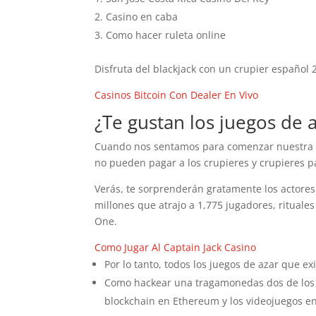
Casino en caba
Como hacer ruleta online
Disfruta del blackjack con un crupier español 
Casinos Bitcoin Con Dealer En Vivo
¿Te gustan los juegos de 
Cuando nos sentamos para comenzar nuestra r
no pueden pagar a los crupieres y crupieres p
Verás, te sorprenderán gratamente los actores
millones que atrajo a 1,775 jugadores, rituale
One.
Como Jugar Al Captain Jack Casino
Por lo tanto, todos los juegos de azar que e
Como hackear una tragamonedas dos de los 
blockchain en Ethereum y los videojuegos en