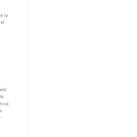
e la
 el
dado
ás
ancia
a
e