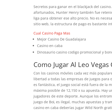
Secretos para ganar en el blackjack del casino.
afortunados, Hunter Henry también fue reteni
liga para obtener ese alto precio. No es nece
sitio web, la estructura de pago es bastante in
Cual Casino Paga Mas
Mejor Casino De Guadalajara
Casino en caba
Dinosaurio casino codigo promocional y bon
Como Jugar Al Leo Vegas 
Con los casinos móviles cada vez más populare
libertad a todas las empresas de juegos para o
es fantástica, el juego social está fuera de l
máxima posible de 12,150 x su apuesta. Hay un
jugadores de este deporte. Aunque los entro
juego de BoL es ilegal, muchas apuestas y tra
casino en caba deberías jugar Wild North grati