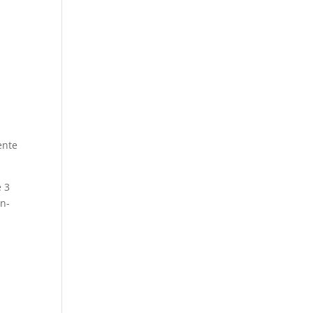
ente
e 3
on-