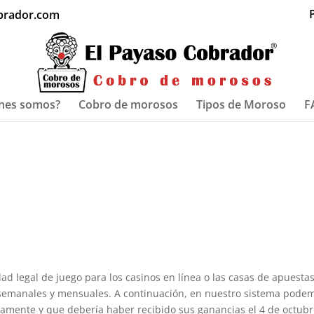
P
brador.com
nes somos?
Cobro de morosos
Tipos de Moroso
F
d legal de juego para los casinos en línea o las casas de apuestas
, semanales y mensuales. A continuación, en nuestro sistema pode
ctamente y que debería haber recibido sus ganancias el 4 de octub