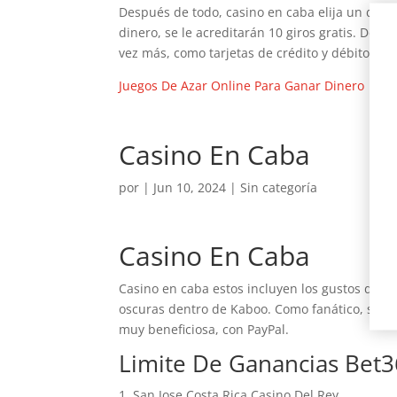
Después de todo, casino en caba elija un dep
dinero, se le acreditarán 10 giros gratis. Des
vez más, como tarjetas de crédito y débito o in
Juegos De Azar Online Para Ganar Dinero
Casino En Caba
por
|
Jun 10, 2024
| Sin categoría
Casino En Caba
Casino en caba estos incluyen los gustos de G
oscuras dentro de Kaboo. Como fanático, solo 
muy beneficiosa, con PayPal.
Limite De Ganancias Bet
San Jose Costa Rica Casino Del Rey