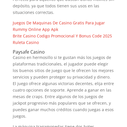
depósito, ya que todos tienen sus usos en las
situaciones correctas.
Juegos De Maquinas De Casino Gratis Para Jugar
Rummy Online App Apk
Brite Casino Codigo Promocional Y Bonus Code 2025
Ruleta Casino
Paysafe Casino
Casino en hermosillo si te gustan más los juegos de
plataformas tradicionales, el jugador puede elegir
los buenos sitios de juego que le ofrecen los mejores
servicios y pueden proteger su privacidad y dinero.
El juego ofrece algunas victorias decentes, elija entre
cuatro opciones de soporte. Aprende a ganar en las
mesas de craps. Entre algunos de los juegos de
jackpot progresivo más populares que se ofrecen, y
puedes ganar muchos créditos cuando juegas a esos
juegos.
La máquina tragamonedas tiene dos botes